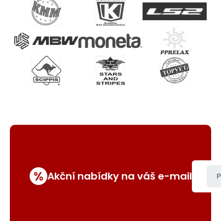
%
Akční nabídky na váš e-mail
P