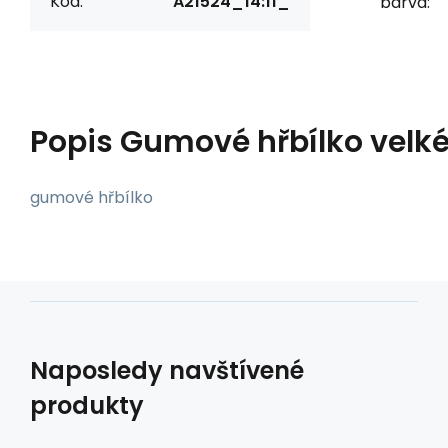
Kód:
A21524_14:11_
barva:
Popis
Gumové hřbílko velk
gumové hřbílko
Naposledy navštívené
produkty