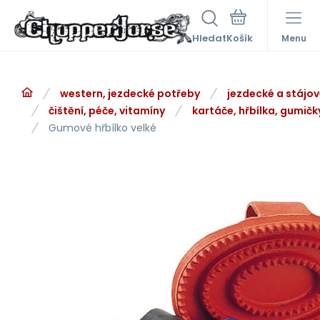
Hledat
Menu
western, jezdecké potřeby
jezdecké a stájo
čištění, péče, vitamíny
kartáče, hřbílka, gumičk
Gumové hřbílko velké