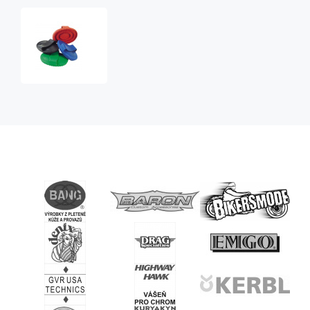
Gumové
hřbílko
velké