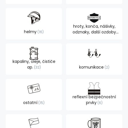
hroty, konča, nášivky,
helmy
odznaky, další ozdoby
16
105
kapaliny, oleje, čističe
ap.
komunikace
32
2
reflexní bezpečnostní
ostatní
prvky
15
6