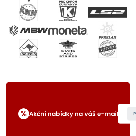
%
Akční nabídky na váš e-mail
P