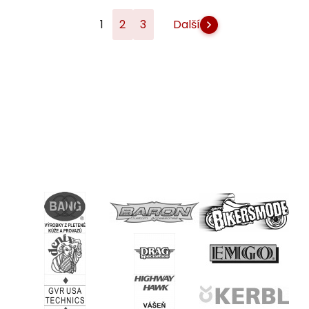
1
2
3
Další