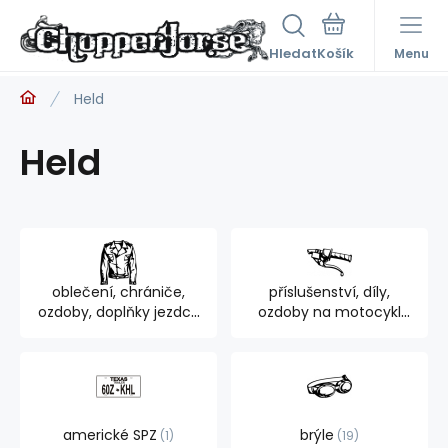
Hledat
Menu
Held
Held
oblečení, chrániče,
příslušenství, díly,
ozdoby, doplňky jezdce
ozdoby na motocykl
895
762
americké SPZ
brýle
1
19