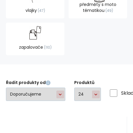
předměty s moto
vlajky
tématikou
47
49
zapalovače
110
Řadit produkty od
Produktů
Skla
EAN:
Kód:
HED4096
A26228
Skladem
1
ks