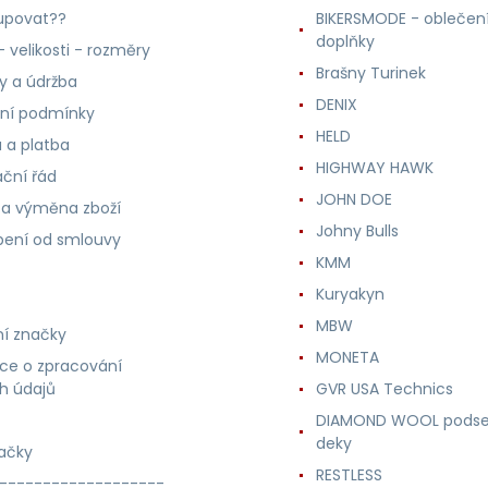
upovat??
BIKERSMODE - oblečení
doplňky
 velikosti - rozměry
Brašny Turinek
ly a údržba
DENIX
ní podmínky
HELD
 a platba
HIGHWAY HAWK
ční řád
JOHN DOE
 a výměna zboží
Johny Bulls
ení od smlouvy
KMM
Kuryakyn
MBW
í značky
MONETA
ce o zpracování
h údajů
GVR USA Technics
DIAMOND WOOL podse
deky
ačky
RESTLESS
-------------------