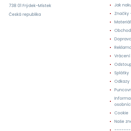
Jak nak
738 01 Frýdek-Místek
Značky -
Česká republika
Materiá
Obchod
Doprava
Reklama
Vrácení
Odstoup
Splátky
Odkazy
Puncovn
Informa
osobníc
Cookie
Naše zn
-------