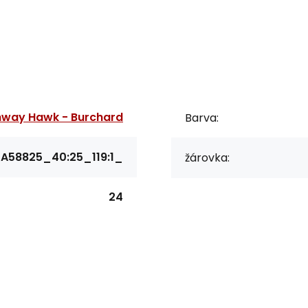
hway Hawk - Burchard
Barva:
A58825_40:25_119:1_
žárovka:
24