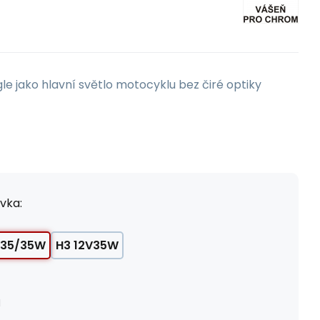
le jako hlavní světlo motocyklu bez čiré optiky
vka:
V35/35W
H3 12V35W
H