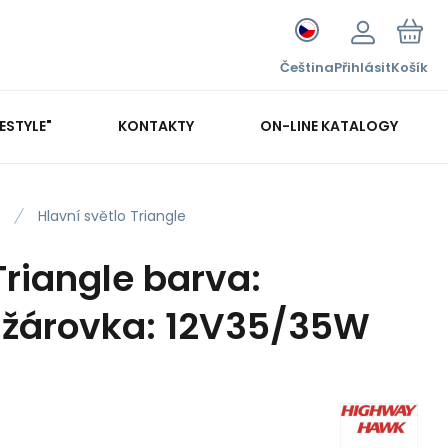
Čeština
Přihlásit
Košík
FESTYLE"
KONTAKTY
ON-LINE KATALOGY
Hlavní světlo Triangle
Triangle barva:
 žárovka: 12V35/35W