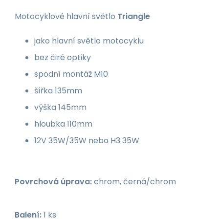
Motocyklové hlavní světlo
Triangle
jako hlavní světlo motocyklu
bez čiré optiky
spodní montáž M10
šířka 135mm
výška 145mm
hloubka 110mm
12V 35W/35W nebo H3 35W
Povrchová úprava:
chrom, černá/chrom
Balení:
1 ks