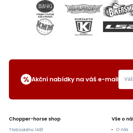
%
Akční nabídky na váš e-mail
Chopper-horse shop
Vše o n
O nás
Třebízského 1481