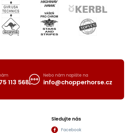
 nám
Nebo nám napište na
75 113 568
info@chopperhorse.cz
Sledujte nás
Facebook