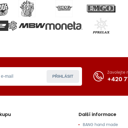
Zavolejte
PŘIHLÁSIT
+420 7
ákupu
Další informace
BANG hand made