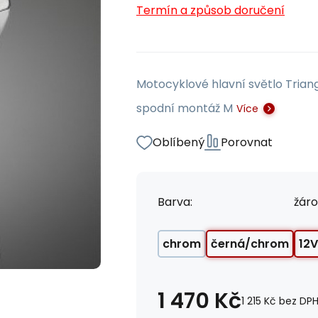
Termín a způsob doručení
Motocyklové hlavní světlo Triang
spodní montáž M
Více
Oblíbený
Porovnat
Barva:
žáro
chrom
černá/chrom
12
1 470
Kč
1 215
Kč
bez DP