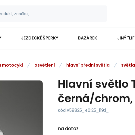
Y
JEZDECKÉ ŠPERKY
BAZÁREK
JINÝ "LI
na motocykl
osvětlení
hlavní přední světla
světla
Hlavní světlo 
černá/chrom,
Kód:
A58825_40:25_119:1_
na dotaz