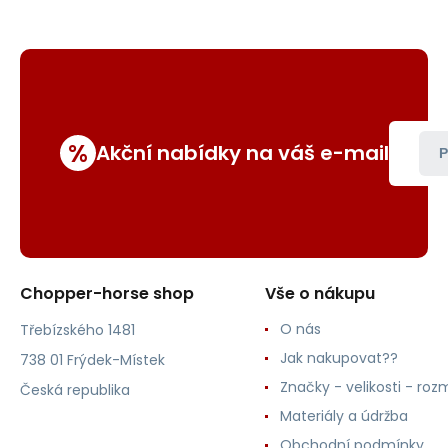
%
Akční nabídky na váš e-mail
P
Chopper-horse shop
Vše o nákupu
O nás
Třebízského 1481
Jak nakupovat??
738 01 Frýdek-Místek
Značky - velikosti - roz
Česká republika
Materiály a údržba
Obchodní podmínky