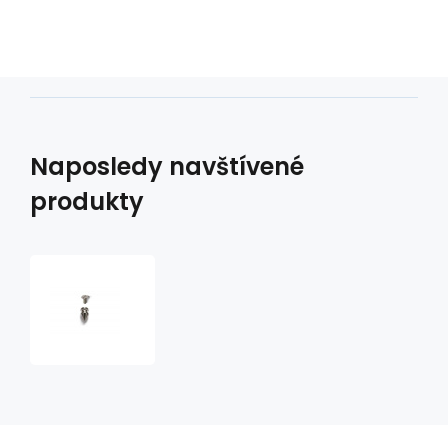
Naposledy navštívené
produkty
Hrot
12
mm
špičatý