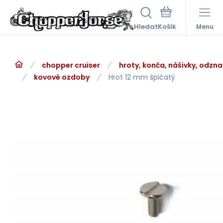
Hledat
Menu
chopper cruiser
hroty, konča, nášivky, odzna
kovové ozdoby
Hrot 12 mm špičatý