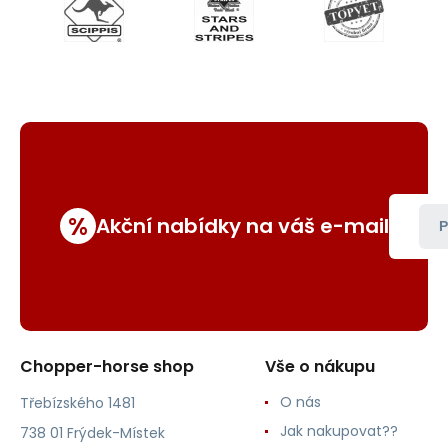
%
Akční nabídky na váš e-mail
P
Chopper-horse shop
Vše o nákupu
O nás
Třebízského 1481
Jak nakupovat??
738 01 Frýdek-Místek