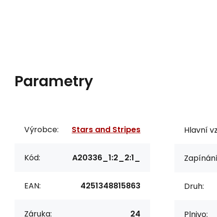
Parametry
Výrobce:
Stars and Stripes
Hlavní vz
Kód:
A20336_1:2_2:1_
Zapínání
EAN:
4251348815863
Druh:
Záruka:
24
Plnivo: