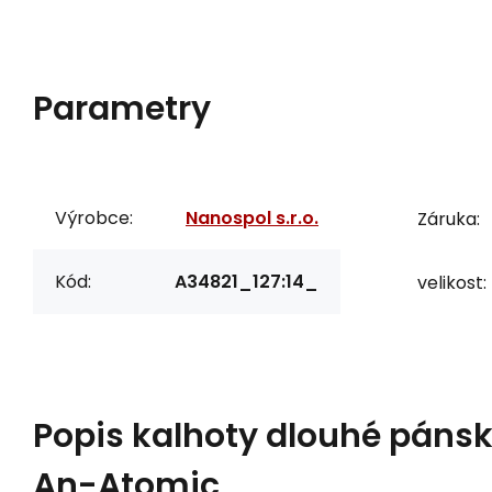
Parametry
Výrobce:
Nanospol s.r.o.
Záruka:
Kód:
A34821_127:14_
velikost:
Popis
kalhoty dlouhé páns
An-Atomic