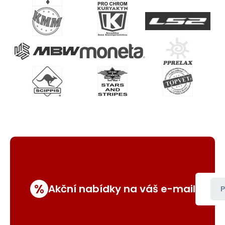
%
Akční nabídky na váš e-mail
P