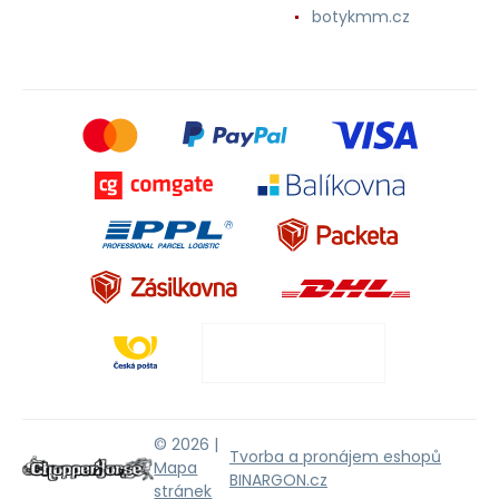
botykmm.cz
© 2026 |
Tvorba a pronájem eshopů
Mapa
BINARGON.cz
stránek