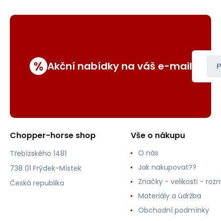
%
Akční nabídky na váš e-mail
P
Chopper-horse shop
Vše o nákupu
O nás
Třebízského 1481
Jak nakupovat??
738 01 Frýdek-Místek
Značky - velikosti - roz
Česká republika
Materiály a údržba
Obchodní podmínky