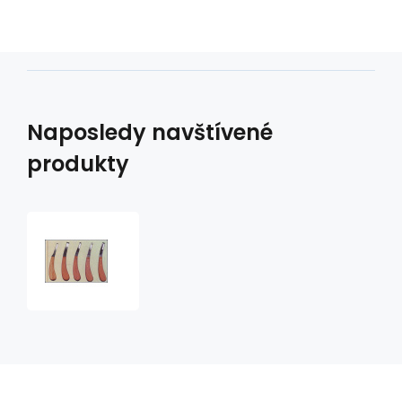
Naposledy navštívené
produkty
kopytní
nůž
AESCULAP