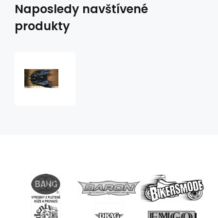
Naposledy navštívené
produkty
kožená
bunda
Bikersmode
F-
K