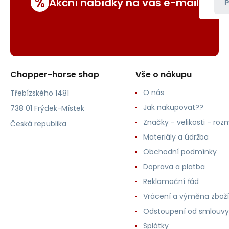
%
Akční nabídky na váš e-mail
P
Chopper-horse shop
Vše o nákupu
O nás
Třebízského 1481
Jak nakupovat??
738 01 Frýdek-Místek
Značky - velikosti - roz
Česká republika
Materiály a údržba
Obchodní podmínky
Doprava a platba
Reklamační řád
Vrácení a výměna zboží
Odstoupení od smlouvy
Splátky