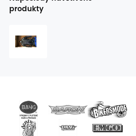
produkty
dámská
kožená
bunda
Nazran