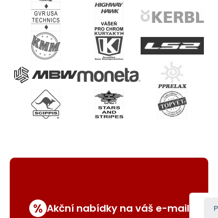
%
Akční nabídky na váš e-mail
P