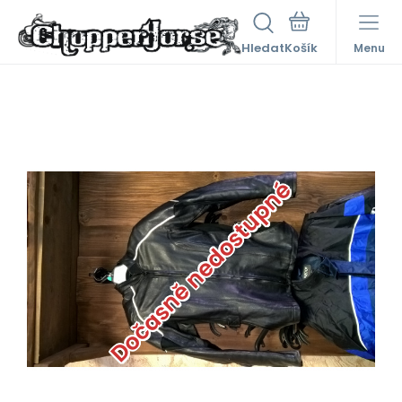
Hledat
Menu
Dočasně nedostupné