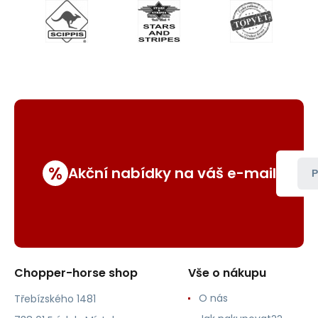
%
Akční nabídky na váš e-mail
P
Chopper-horse shop
Vše o nákupu
O nás
Třebízského 1481