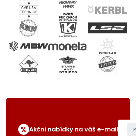
%
Akční nabídky na váš e-mail
P