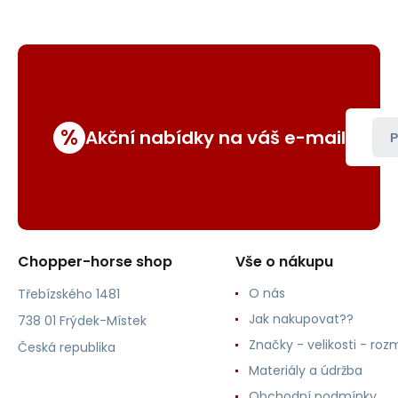
%
Akční nabídky na váš e-mail
P
Chopper-horse shop
Vše o nákupu
O nás
Třebízského 1481
Jak nakupovat??
738 01 Frýdek-Místek
Značky - velikosti - roz
Česká republika
Materiály a údržba
Obchodní podmínky