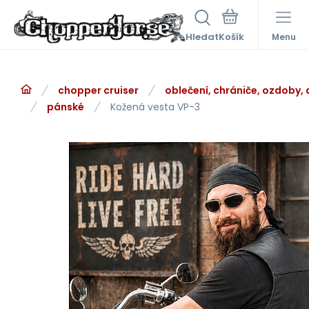
Hledat
Menu
chopper cruiser
oblečení, chrániče, ozdoby,
pánské
Kožená vesta VP-3