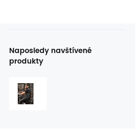
Naposledy navštívené
produkty
Kožená
vesta
VP-
3