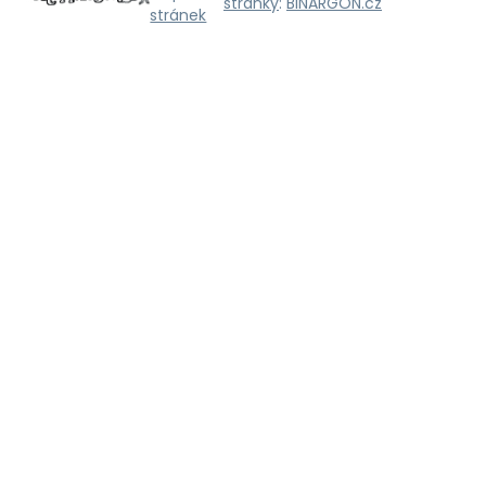
stránky
:
BINARGON.cz
stránek