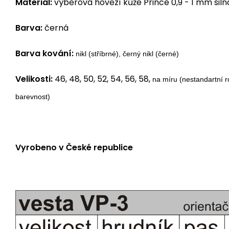
Materiál:
výběrová hovězí kůže Prince 0,9 - 1 mm siln
Barva:
černá
Barva kování:
nikl (stříbrné), černý nikl (černé)
Velikosti:
46, 48, 50, 52, 54, 56, 58,
na míru (nestandartní r
barevnost)
Vyrobeno v České republice