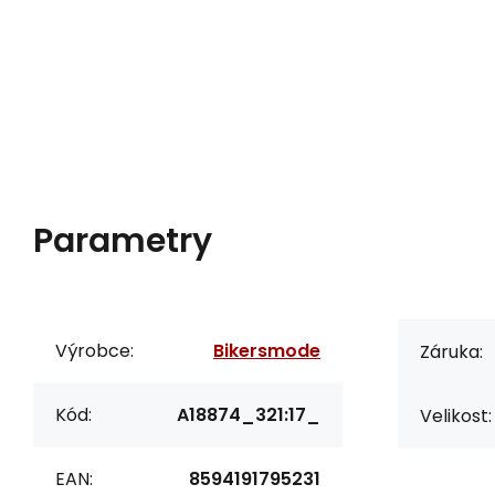
Parametry
Výrobce:
Bikersmode
Záruka:
Kód:
A18874_321:17_
Velikost:
EAN:
8594191795231