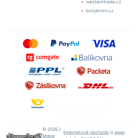
westerntrade.cz
botykmm.cz
© 2026 |
Internetové obchody
a
www
Mapa