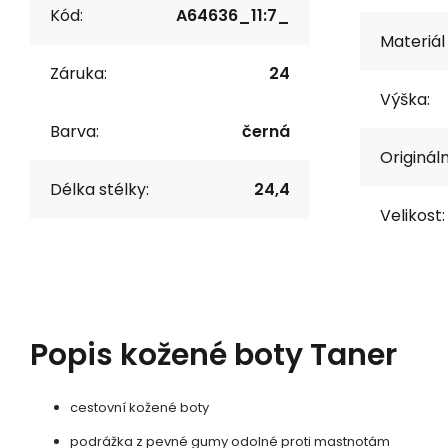
Kód:
A64636_11:7_
Materiál 
Záruka:
24
Výška:
Barva:
černá
Originál
Délka stélky:
24,4
Velikost:
Popis
kožené boty Taner
cestovní kožené boty
podrážka z pevné gumy odolné proti mastnotám