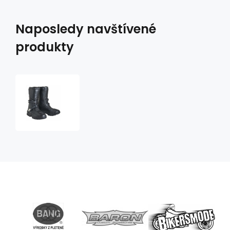
Naposledy navštívené
produkty
kožené
boty
Taner