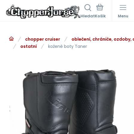
Hledat
Menu
chopper cruiser
oblečení, chrániče, ozdoby,
ostatní
kožené boty Taner