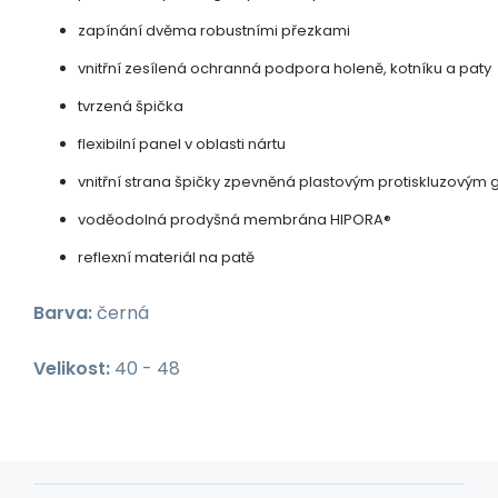
zapínání dvěma robustními přezkami
vnitřní zesílená ochranná podpora holeně, kotníku a paty
tvrzená špička
flexibilní panel v oblasti nártu
vnitřní strana špičky zpevněná plastovým protiskluzovým
voděodolná prodyšná membrána HIPORA®
reflexní materiál na patě
Barva:
černá
Velikost:
40 - 48