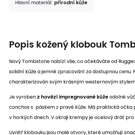
Hlavní materiál:
přírodní kůže
Popis
kožený klobouk Tom
Nový Tombstone nabízí vše, co očekáváte od Rugged
solidní kůže a jemné zpracování za dostupnou cenu. 
charakterizován svým krásným westernovým stylem
Je vyroben
z hovězí impregnované kůže
odolné vůč
conchos s páskem z pravé kůže. Má praktická očka
v horkých dnech. V okraji krempy je ocelový drát pr
Uvnitř klobouku jsou malé otvory, které umožňují s