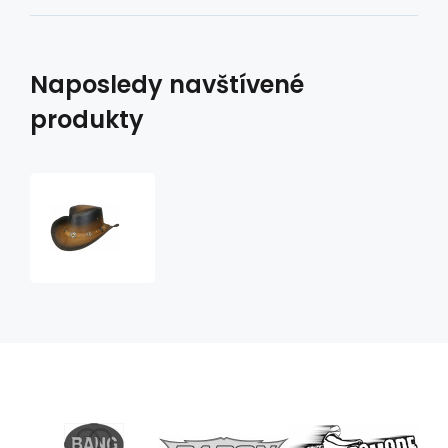
Naposledy navštívené
produkty
kožený
klobouk
Tombstone