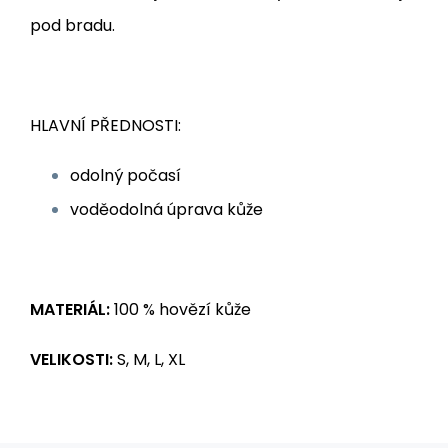
pod bradu.
HLAVNÍ PŘEDNOSTI:
odolný počasí
voděodolná úprava kůže
MATERIÁL:
100 % hovězí kůže
VELIKOSTI:
S, M, L, XL