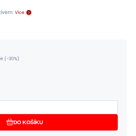
tivem.
Více
Kč
(-
30
%)
DO KOŠÍKU