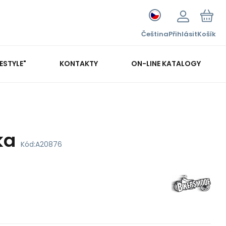
Čeština
Přihlásit
Košík
FESTYLE"
KONTAKTY
ON-LINE KATALOGY
ka
Kód:
A20876