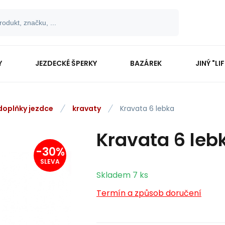
Y
JEZDECKÉ ŠPERKY
BAZÁREK
JINÝ "LI
 doplňky jezdce
kravaty
Kravata 6 lebka
Kravata 6 leb
-
30
%
SLEVA
Skladem
7
ks
Termín a způsob doručení