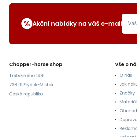
%
Akční nabídky na váš e-mail
Chopper-horse shop
Vše o n
O nás
Třebízského 1481
Jak nak
738 01 Frýdek-Místek
Značky -
Česká republika
Materiá
Obchod
Doprava
Reklama