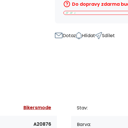
Do dopravy zdarma bud
Dotaz
Hlídat
Sdílet
Bikersmode
Stav:
A20876
Barva: