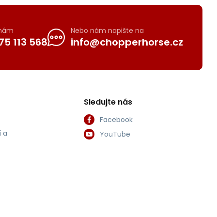
 nám
Nebo nám napište na
75 113 568
info@chopperhorse.cz
Sledujte nás
Facebook
 a
YouTube