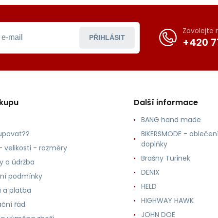
Zavolejte
PŘIHLÁSIT
+420 7
ákupu
Další informace
BANG hand made
upovat??
BIKERSMODE - oblečení
doplňky
 velikosti - rozměry
Brašny Turinek
ly a údržba
DENIX
ní podmínky
HELD
 a platba
HIGHWAY HAWK
ční řád
JOHN DOE