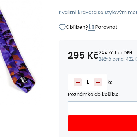
Kvalitní kravata se stylovým mo
Oblíbený
Porovnat
295
Kč
244
Kč
bez DPH
Běžná cena:
422
ks
Poznámka do košíku: