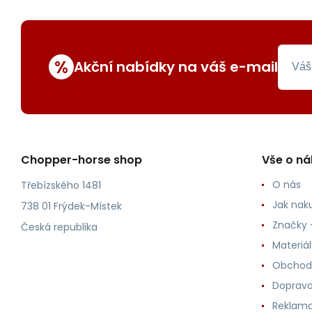
%
Akční nabídky na váš e-mail
Chopper-horse shop
Vše o n
O nás
Třebízského 1481
Jak nak
738 01 Frýdek-Místek
Značky -
Česká republika
Materiá
Obchod
Doprava
Reklama