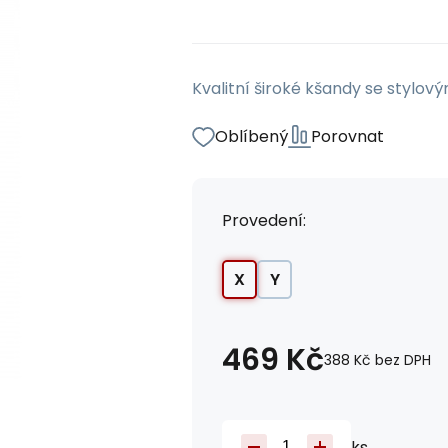
Kvalitní široké kšandy se stylo
Oblíbený
Porovnat
Provedení:
X
Y
469
Kč
388
Kč
bez DPH
ks