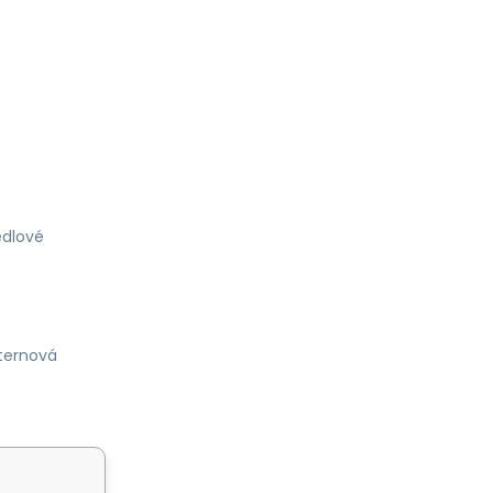
dlové
ternová