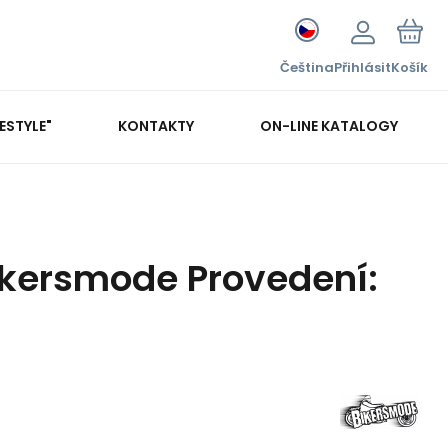
Čeština
Přihlásit
Košík
FESTYLE"
KONTAKTY
ON-LINE KATALOGY
ikersmode Provedení: