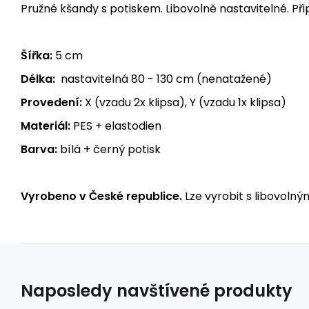
Pružné kšandy s potiskem. Libovolně nastavitelné. Př
Šířka:
5 cm
Délka:
nastavitelná 80 - 130 cm (nenatažené)
Provedení:
X (vzadu 2x klipsa), Y (vzadu 1x klipsa)
Materiál:
PES + elastodien
Barva:
bílá + černý potisk
Vyrobeno v České republice.
Lze vyrobit s libovolný
Naposledy navštívené produkty