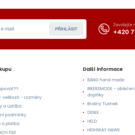
Zavolejte
PŘIHLÁSIT
+420 7
ákupu
Další informace
BANG hand made
upovat??
BIKERSMODE - oblečení
doplňky
 velikosti - rozměry
Brašny Turinek
ly a údržba
DENIX
ní podmínky
HELD
 a platba
HIGHWAY HAWK
ční řád