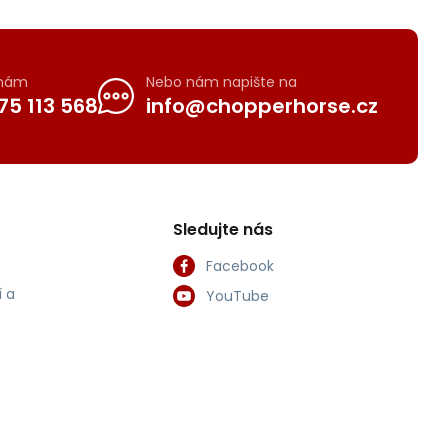
 nám
Nebo nám napište na
75 113 568
info@chopperhorse.cz
Sledujte nás
Facebook
 a
YouTube