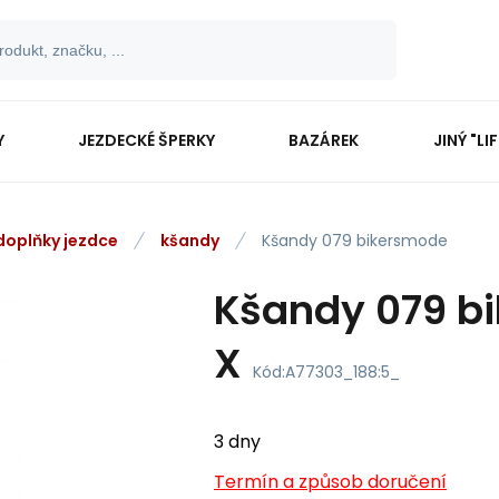
Y
JEZDECKÉ ŠPERKY
BAZÁREK
JINÝ "LI
 doplňky jezdce
kšandy
Kšandy 079 bikersmode
Kšandy 079 b
X
Kód:
A77303_188:5_
3 dny
Termín a způsob doručení