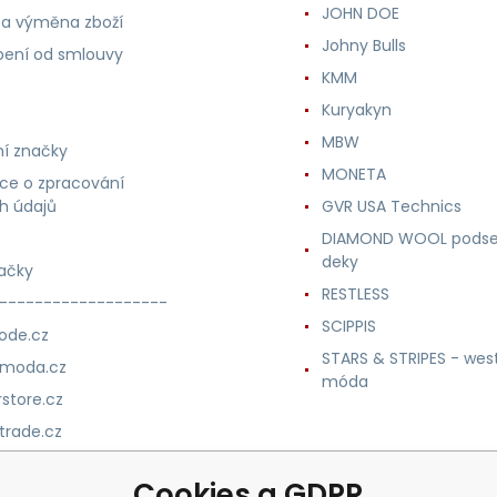
JOHN DOE
 a výměna zboží
Johny Bulls
ení od smlouvy
KMM
Kuryakyn
MBW
í značky
MONETA
ce o zpracování
h údajů
GVR USA Technics
DIAMOND WOOL podse
deky
ačky
RESTLESS
-------------------
SCIPPIS
ode.cz
STARS & STRIPES - wes
nmoda.cz
móda
store.cz
trade.cz
m.cz
Cookies a GDPR