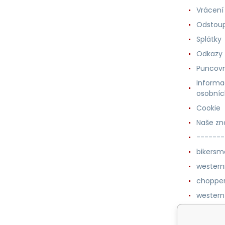
Vrácení
Odstoup
Splátky
Odkazy
Puncovn
Informa
osobníc
Cookie
Naše zn
-------
bikersm
wester
chopper
western
botykm