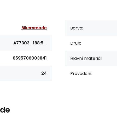
Bikersmode
Barva:
A77303_188:5_
Druh:
8595706003841
Hlavní materiál:
24
Provedení:
ode