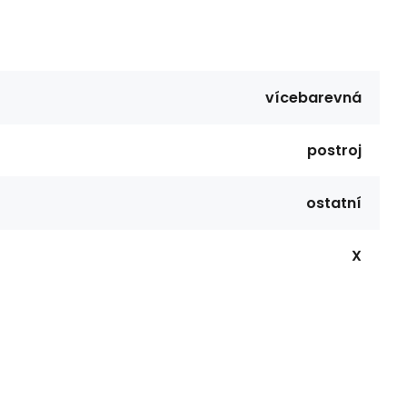
vícebarevná
postroj
ostatní
X