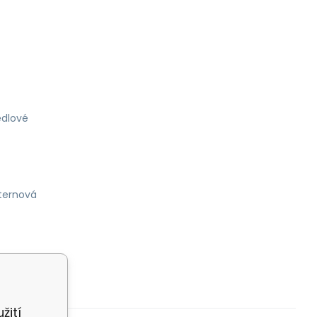
dlové
ternová
žití