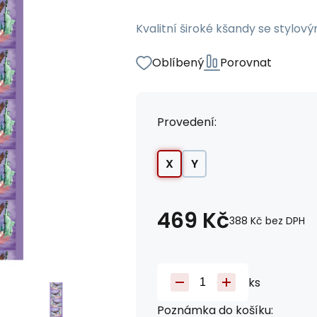
Kvalitní široké kšandy se stylo
Oblíbený
Porovnat
Provedení:
X
Y
469
Kč
388
Kč
bez DPH
ks
Poznámka do košíku: