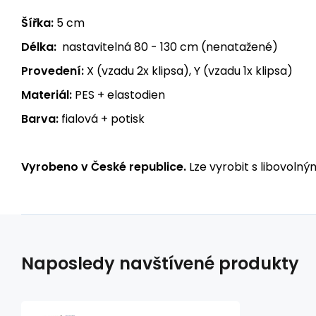
Šířka:
5 cm
Délka:
nastavitelná 80 - 130 cm (nenatažené)
Provedení:
X (vzadu 2x klipsa), Y (vzadu 1x klipsa)
Materiál:
PES + elastodien
Barva:
fialová + potisk
Vyrobeno v České republice.
Lze vyrobit s libovolný
Naposledy navštívené produkty