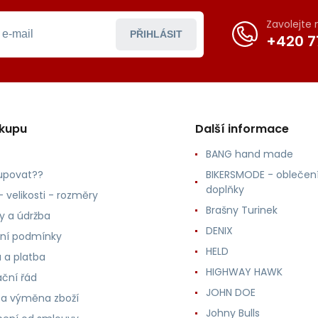
Zavolejte
PŘIHLÁSIT
+420 7
ákupu
Další informace
BANG hand made
upovat??
BIKERSMODE - oblečení
doplňky
 velikosti - rozměry
Brašny Turinek
ly a údržba
DENIX
ní podmínky
HELD
 a platba
HIGHWAY HAWK
ční řád
JOHN DOE
 a výměna zboží
Johny Bulls