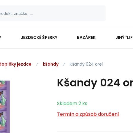
Y
JEZDECKÉ ŠPERKY
BAZÁREK
JINÝ "LI
 doplňky jezdce
kšandy
Kšandy 024 orel
Kšandy 024 or
Skladem
2
ks
Termín a způsob doručení