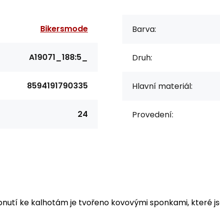
Bikersmode
Barva:
A19071_188:5_
Druh:
8594191790335
Hlavní materiál:
24
Provedení:
ipnutí ke kalhotám je tvořeno kovovými sponkami, které js