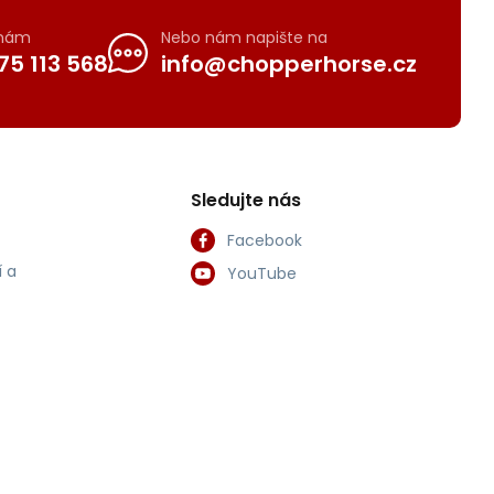
 nám
Nebo nám napište na
75 113 568
info@chopperhorse.cz
Sledujte nás
Facebook
 a
YouTube