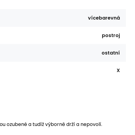
vícebarevná
postroj
ostatní
X
ou ozubené a tudíž výborně drží a nepovolí.