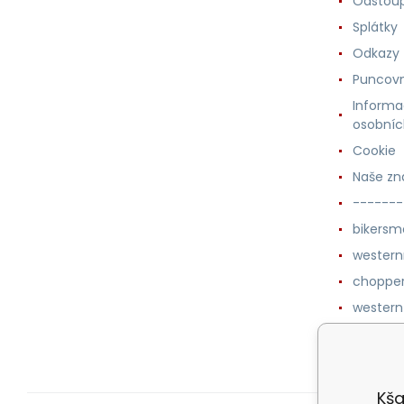
Odstoup
Splátky
Odkazy
Puncovn
Informa
osobníc
Cookie
Naše zn
-------
bikersm
wester
chopper
western
botykm
Kša