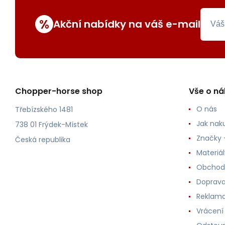
%
Akční nabídky na váš e-mail
Chopper-horse shop
Vše o n
O nás
Třebízského 1481
Jak nak
738 01 Frýdek-Místek
Značky -
Česká republika
Materiá
Obchod
Doprava
Reklama
Vrácení