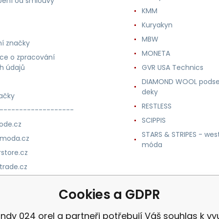
ení od smlouvy
KMM
Kuryakyn
MBW
í značky
MONETA
ce o zpracování
h údajů
GVR USA Technics
DIAMOND WOOL podse
deky
ačky
RESTLESS
-------------------
SCIPPIS
ode.cz
STARS & STRIPES - wes
nmoda.cz
móda
store.cz
trade.cz
m.cz
Cookies a GDPR
ndy 024 orel a partneři potřebují Váš souhlas k vyu