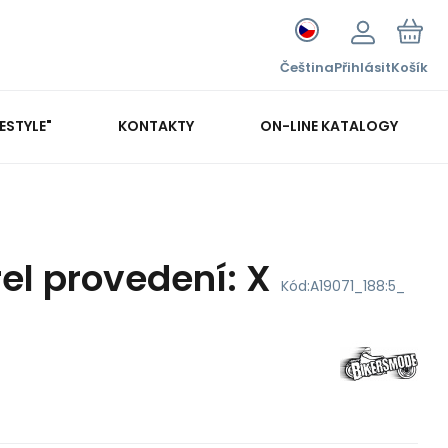
Čeština
Přihlásit
Košík
FESTYLE"
KONTAKTY
ON-LINE KATALOGY
el provedení: X
Kód:
A19071_188:5_