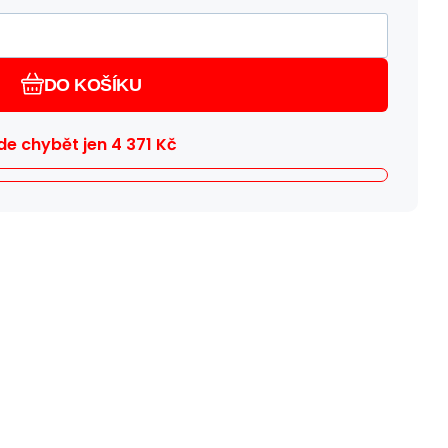
DO KOŠÍKU
e chybět jen
4 371
Kč