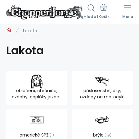
Hledat
Menu
Lakota
Lakota
oblečení, chrániče,
příslušenství, díly,
ozdoby, doplňky jezdce
ozdoby na motocykl
894
762
americké SPZ
brýle
1
19