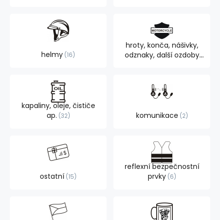
hroty, konča, nášivky,
helmy
odznaky, další ozdoby
16
105
kapaliny, oleje, čističe
ap.
komunikace
32
2
reflexní bezpečnostní
ostatní
prvky
15
6