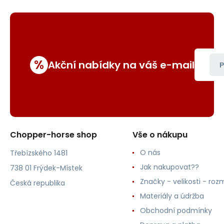
%
Akční nabídky na váš e-mail
P
Chopper-horse shop
Vše o nákupu
O nás
Třebízského 1481
Jak nakupovat??
738 01 Frýdek-Místek
Značky - velikosti - roz
Česká republika
Materiály a údržba
Obchodní podmínky