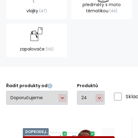
předměty s moto
vlajky
tématikou
47
49
zapalovače
110
Řadit produkty od
Produktů
Skla
DOPRODEJ
Kód dod.:
Kód:
EAN:
ob2578
A39092
ob7109
Skladem
2
ks
Lakota
Záruka
650
24 měsíců
Kč
řemínky na ostruhy 7109
od
ČERNÁ
PŘÍRODNÍ