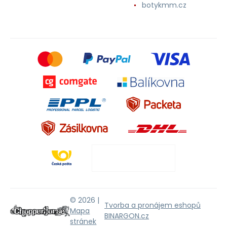
botykmm.cz
© 2026 |
Tvorba a pronájem eshopů
Mapa
BINARGON.cz
stránek