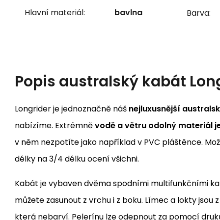
Hlavní materiál:
bavlna
Barva:
Popis
australský kabát Lon
Longrider je jednoznačně náš
nejluxusnější australs
nabízíme. Extrémně
vodě a větru odolný materiál 
v něm nezpotíte jako například v PVC pláštěnce. Mož
délky na 3/4 délku ocení všichni.
Kabát je vybaven dvěma spodními multifunkčními kap
můžete zasunout z vrchu i z boku. Límec a lokty jsou z
která nebarví. Pelerínu lze odepnout za pomocí druků