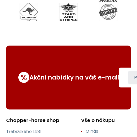
%
Akční nabídky na váš e-mail
P
Chopper-horse shop
Vše o nákupu
O nás
Třebízského 1481