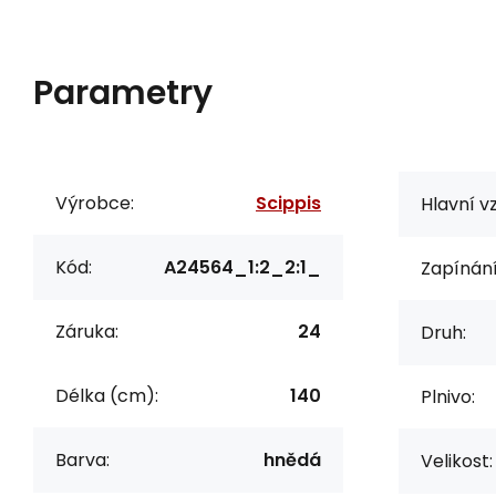
Parametry
Výrobce:
Scippis
Hlavní vz
Kód:
A24564_1:2_2:1_
Zapínání
Záruka:
24
Druh:
Délka (cm):
140
Plnivo:
Barva:
hnědá
Velikost: