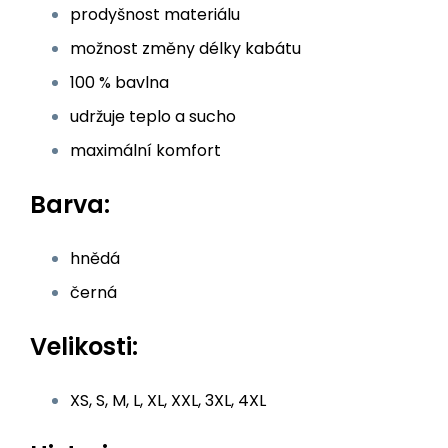
prodyšnost materiálu
možnost změny délky kabátu
100 % bavlna
udržuje teplo a sucho
maximální komfort
Barva:
hnědá
černá
Velikosti:
XS, S, M, L, XL, XXL, 3XL, 4XL