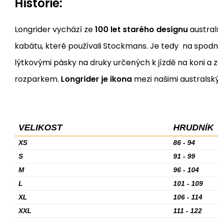
Historie:
Longrider vychází ze
100 let starého designu
austral
kabátu, které používali Stockmans. Je tedy na spodn
lýtkovými pásky na druky určených k jízdě na koni a
rozparkem.
Longrider je ikona
mezi našimi australsk
VELIKOST
HRUDNÍK
XS
86 - 94
S
91 - 99
M
96 - 104
L
101 - 109
XL
106 - 114
XXL
111 - 122