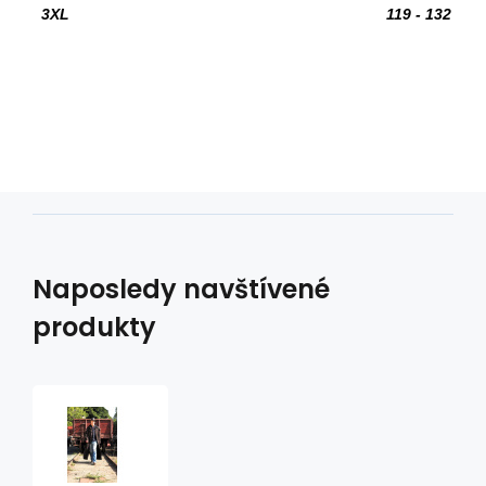
3XL
119 - 132
Naposledy navštívené
produkty
australský
kabát
Longrider