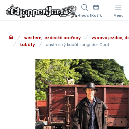
Hledat
Menu
western, jezdecké potřeby
výbava jezdce, d
kabáty
australský kabát Longrider Coat