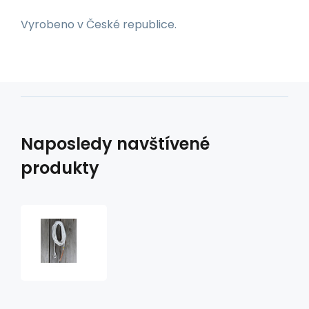
Vyrobeno v České republice.
Naposledy navštívené
produkty
Lonž
pro
horsemanship
6,5
m
jemná