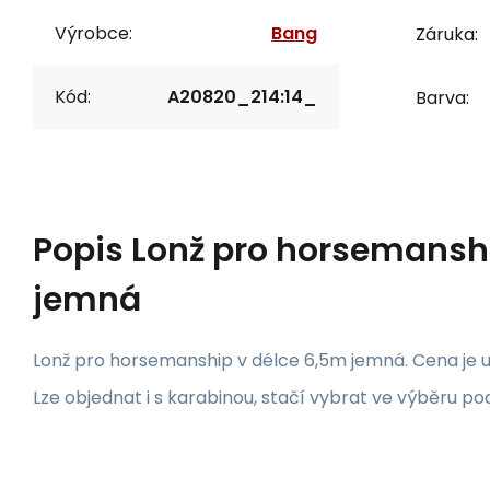
Výrobce:
Bang
Záruka:
Kód:
A20820_214:14_
Barva:
Popis
Lonž pro horsemansh
jemná
Lonž pro horsemanship v délce 6,5m jemná. Cena je 
Lze objednat i s karabinou, stačí vybrat ve výběru p