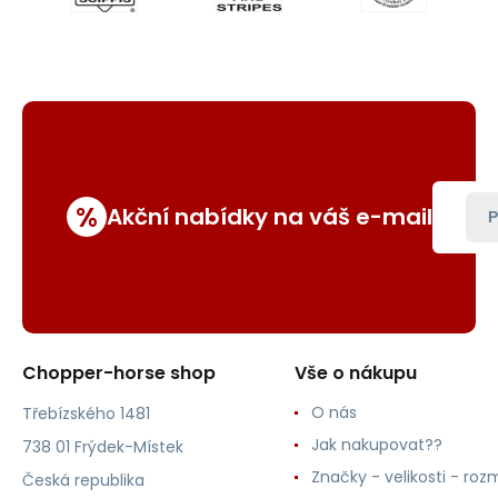
%
Akční nabídky na váš e-mail
P
Chopper-horse shop
Vše o nákupu
O nás
Třebízského 1481
Jak nakupovat??
738 01 Frýdek-Místek
Značky - velikosti - roz
Česká republika