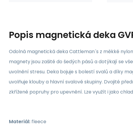
Popis
magnetická deka GV
Odolná magnetická deka Cattleman´s z měkké nylono
magnety jsou zašité do šedých pásů a dotýkají se vš
uvolnění stresu. Deka bojuje s bolestí svalů a díky m
uvolňuje klouby a hlavní svalové skupiny. Dvojité pře
zkřížené popruhy pro upevnění. Lze využít i jako chlad
Materiál:
fleece