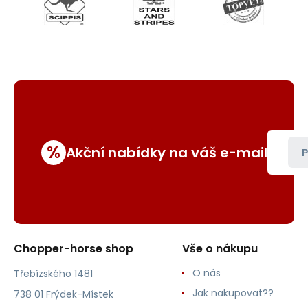
%
Akční nabídky na váš e-mail
P
Chopper-horse shop
Vše o nákupu
O nás
Třebízského 1481
Jak nakupovat??
738 01 Frýdek-Místek