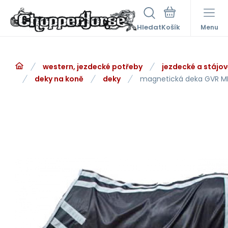
Hledat
Menu
western, jezdecké potřeby
jezdecké a stájo
deky na koně
deky
magnetická deka GVR M