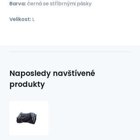
Barva:
černá se stříbrnými pásky
Velikost:
L
Naposledy navštívené
produkty
magnetická
deka
GVR
MB100