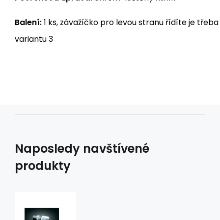
Balení:
1 ks, závažíčko pro levou stranu řídíte je třeba
variantu 3
Naposledy navštívené
produkty
koncovky
gripů