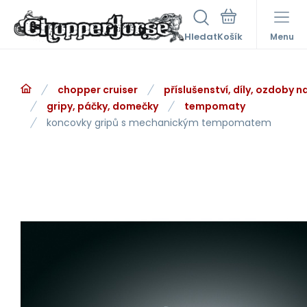
Hledat
Menu
chopper cruiser
příslušenství, díly, ozdoby 
gripy, páčky, domečky
tempomaty
koncovky gripů s mechanickým tempomatem