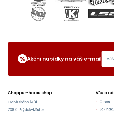
%
Akční nabídky na váš e-mail
Chopper-horse shop
Vše o n
O nás
Třebízského 1481
Jak nak
738 01 Frýdek-Místek