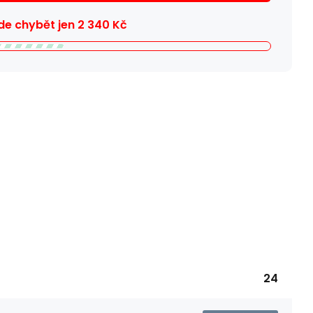
e chybět jen
2 340
Kč
24