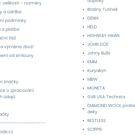
doplňky
 velikosti - rozměry
Brašny Turinek
ly a údržba
DENIX
ní podmínky
HELD
 a platba
HIGHWAY HAWK
ční řád
JOHN DOE
 a výměna zboží
Johny Bulls
ení od smlouvy
KMM
Kuryakyn
MBW
í značky
MONETA
ce o zpracování
h údajů
GVR USA Technics
DIAMOND WOOL podse
deky
ačky
RESTLESS
-------------------
SCIPPIS
ode.cz