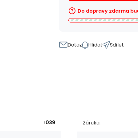
Do dopravy zdarma bud
Dotaz
Hlídat
Sdílet
r039
Záruka: