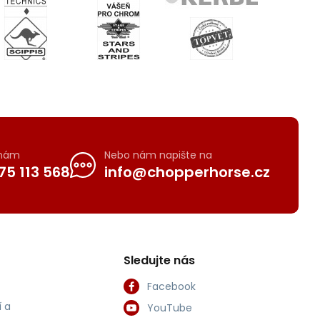
 nám
Nebo nám napište na
75 113 568
info@chopperhorse.cz
Sledujte nás
Facebook
 a
YouTube