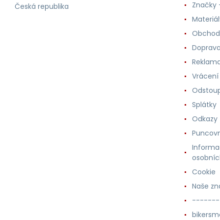
Značky -
Česká republika
Materiá
Obchod
Doprava
Reklama
Vrácení
Odstoup
Splátky
Odkazy
Puncovn
Informa
osobníc
Cookie
Naše zn
-------
bikersm