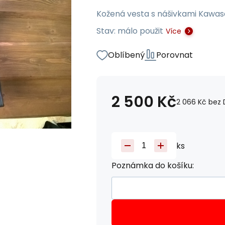
Kožená vesta s nášivkami Kawasak
Stav: málo použit
Více
Oblíbený
Porovnat
2 500
Kč
2 066
Kč
bez 
ks
Poznámka do košíku: