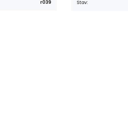
r039
Stav: