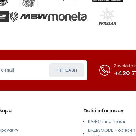
Zavolejte
PŘIHLÁSIT
+420 7
ákupu
Další informace
BANG hand made
upovat??
BIKERSMODE - oblečení