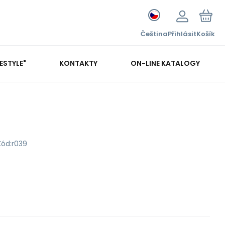
Čeština
Přihlásit
Košík
FESTYLE"
KONTAKTY
ON-LINE KATALOGY
Kód:
r039