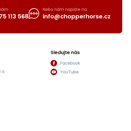
 nám
Nebo nám napište na
75 113 568
info@chopperhorse.cz
Sledujte nás
Facebook
 a
YouTube