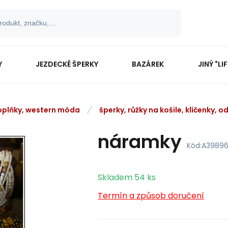
Y
JEZDECKÉ ŠPERKY
BAZÁREK
JINÝ "LI
oplňky, western móda
šperky, růžky na košile, klíčenky, o
náramky
Kód:
A3989
Skladem
54
ks
Termín a způsob doručení