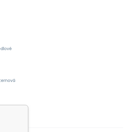
dlové
ternová