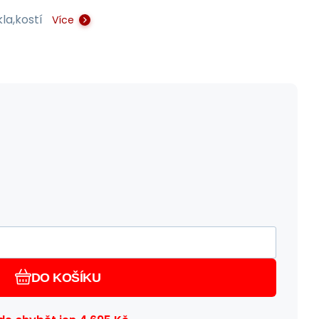
kla,kostí
Více
DO KOŠÍKU