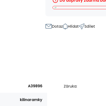
Do dopravy zdarma bud
Dotaz
Hlídat
Sdílet
A39896
Záruka:
kilinaramky