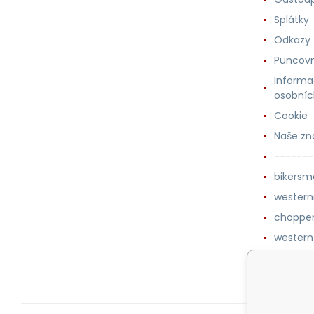
Splátky
Odkazy
Puncovn
Informa
osobníc
Cookie
Naše zn
-------
bikersm
wester
chopper
western
botykm