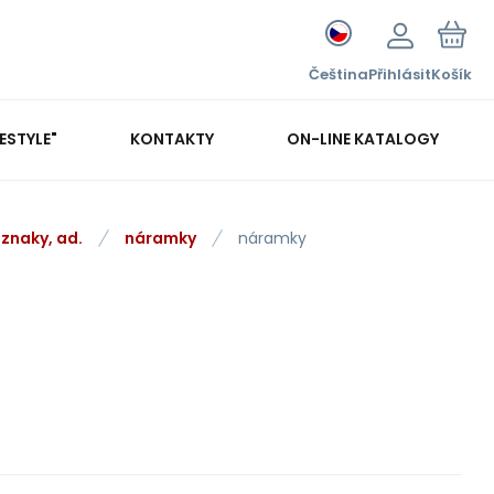
Čeština
Přihlásit
Košík
FESTYLE"
KONTAKTY
ON-LINE KATALOGY
dznaky, ad.
náramky
náramky
6