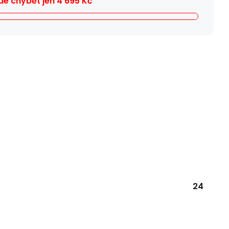
e chybět jen
4 695
Kč
24