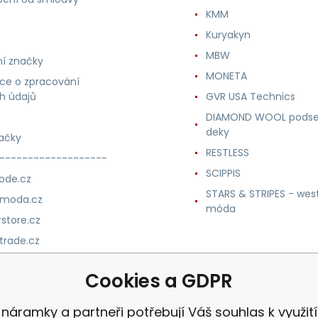
KMM
Kuryakyn
MBW
í značky
MONETA
ce o zpracování
h údajů
GVR USA Technics
DIAMOND WOOL podse
deky
ačky
RESTLESS
-------------------
SCIPPIS
ode.cz
STARS & STRIPES - wes
nmoda.cz
móda
store.cz
trade.cz
m.cz
Cookies a GDPR
náramky a partneři potřebují Váš souhlas k využití