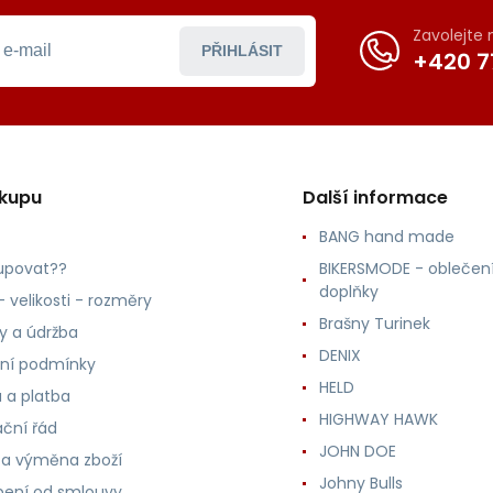
Zavolejte
PŘIHLÁSIT
+420 7
ákupu
Další informace
BANG hand made
upovat??
BIKERSMODE - oblečení
doplňky
 velikosti - rozměry
Brašny Turinek
ly a údržba
DENIX
ní podmínky
HELD
 a platba
HIGHWAY HAWK
ční řád
JOHN DOE
 a výměna zboží
Johny Bulls
ení od smlouvy