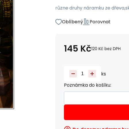
různe druhy náramku ze dřeva,s
Oblíbený
Porovnat
145
Kč
120
Kč
bez DPH
ks
Poznámka do košíku: