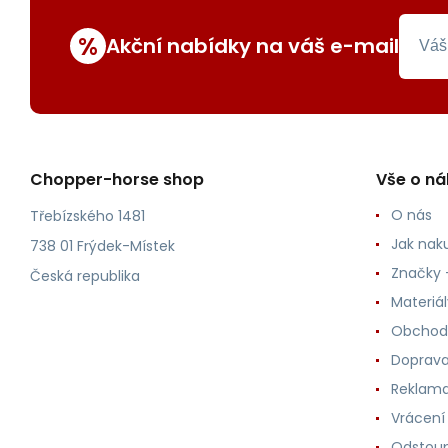
%
Akční nabídky na váš e-mail
Chopper-horse shop
Vše o n
O nás
Třebízského 1481
Jak nak
738 01 Frýdek-Místek
Značky -
Česká republika
Materiá
Obchod
Doprava
Reklama
Vrácení
Odstoup