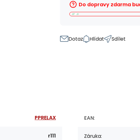
Do dopravy zdarma bud
Dotaz
Hlídat
Sdílet
PPRELAX
EAN:
r111
Záruka: