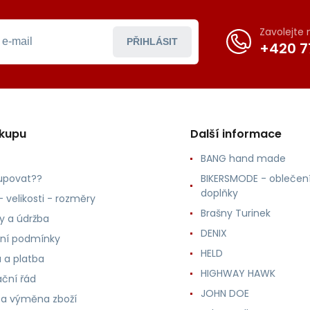
Zavolejte
PŘIHLÁSIT
+420 7
ákupu
Další informace
BANG hand made
upovat??
BIKERSMODE - oblečení
doplňky
 velikosti - rozměry
Brašny Turinek
ly a údržba
DENIX
ní podmínky
HELD
 a platba
HIGHWAY HAWK
ční řád
JOHN DOE
 a výměna zboží