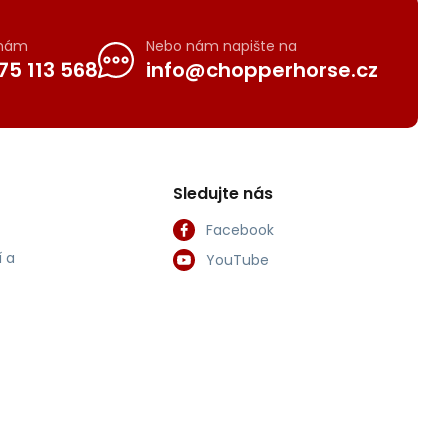
 nám
Nebo nám napište na
75 113 568
info@chopperhorse.cz
Sledujte nás
Facebook
 a
YouTube