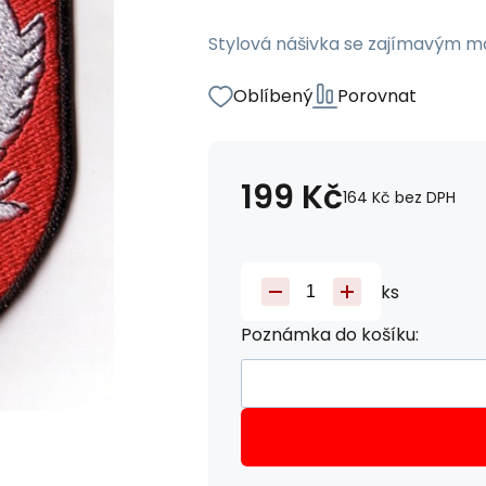
Stylová nášivka se zajímavým m
Oblíbený
Porovnat
199
Kč
164
Kč
bez DPH
ks
Poznámka do košíku: