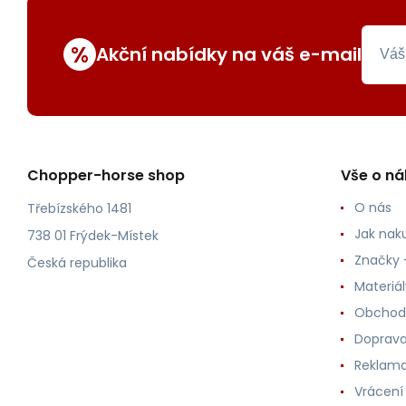
%
Akční nabídky na váš e-mail
Chopper-horse shop
Vše o n
O nás
Třebízského 1481
Jak nak
738 01 Frýdek-Místek
Značky -
Česká republika
Materiá
Obchod
Doprava
Reklama
Vrácení