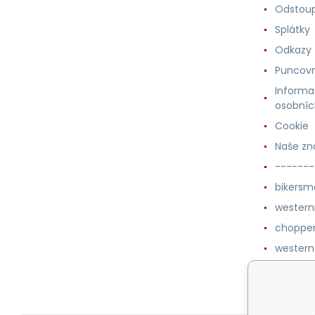
Odstoup
Splátky
Odkazy
Puncovn
Informa
osobníc
Cookie
Naše zn
-------
bikersm
wester
chopper
western
botykm