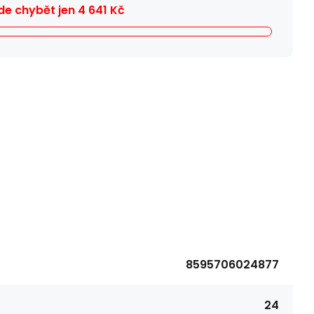
e chybět jen
4 641
Kč
8595706024877
24