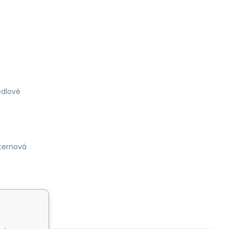
dlové
ternová