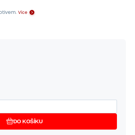
otivem.
Více
DO KOŠÍKU