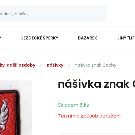
Y
JEZDECKÉ ŠPERKY
BAZÁREK
JINÝ "LI
ky, další ozdoby
nášivky
nášivka znak Čechy
nášivka znak
Skladem
8
ks
Termín a způsob doručení