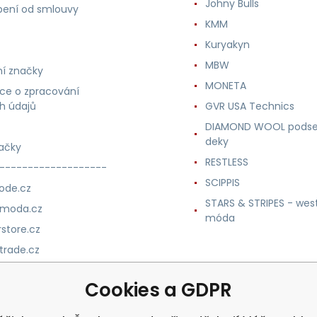
Johny Bulls
ení od smlouvy
KMM
Kuryakyn
MBW
í značky
MONETA
ce o zpracování
h údajů
GVR USA Technics
DIAMOND WOOL podse
deky
ačky
RESTLESS
-------------------
SCIPPIS
ode.cz
STARS & STRIPES - wes
nmoda.cz
móda
store.cz
trade.cz
m.cz
Cookies a GDPR