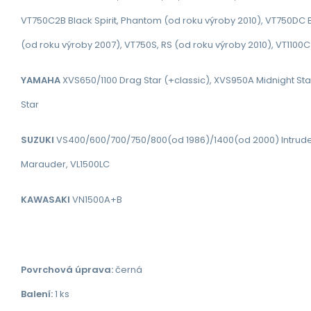
VT750C2B Black Spirit, Phantom (od roku výroby 2010),
VT750DC 
(od roku výroby 2007),
VT750S, RS (od roku výroby 2010),
VT1100C 
YAMAHA
XVS650/1100 Drag Star (+classic),
XVS950A Midnight Sta
Star
SUZUKI
VS400/600/700/750/800(od 1986)/1400(od 2000) Intrude
Marauder, VL1500LC
KAWASAKI
VN1500A+B
Povrchová úprava:
černá
Balení:
1 ks