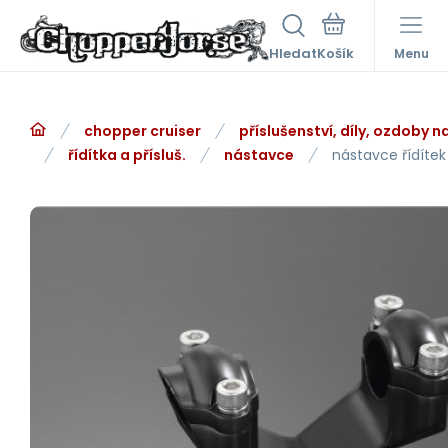
Hledat
Menu
chopper cruiser
příslušenství, díly, ozdoby 
řídítka a přísluš.
nástavce
nástavce řídítek