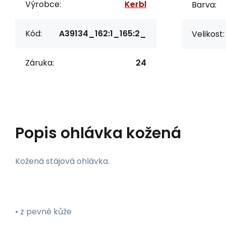
Výrobce:
Kerbl
Barva:
Kód:
A39134_162:1_165:2_
Velikost:
Záruka:
24
Popis
ohlávka kožená
Kožená stájová ohlávka.
• z pevné kůže