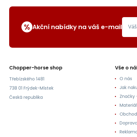
%
Akční nabídky na váš e-mail
Chopper-horse shop
Vše o n
O nás
Třebízského 1481
Jak nak
738 01 Frýdek-Místek
Značky -
Česká republika
Materiá
Obchod
Doprava
Reklama