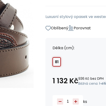
Luxusní stylový opasek ve weste
Oblíbený
Porovnat
Délka (cm):
81
1 132
Kč
936
Kč
bez DPH
Běžná cena:
1 41
ks