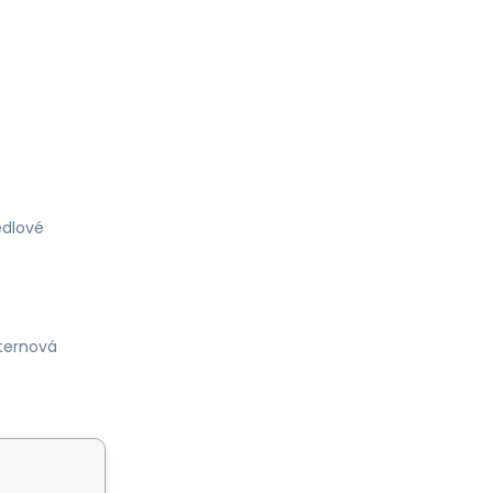
dlové
ternová