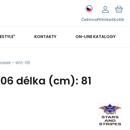
Čeština
Přihlásit
Košík
FESTYLE"
KONTAKTY
ON-LINE KATALOGY
pasek - WG-06
6 délka (cm): 81