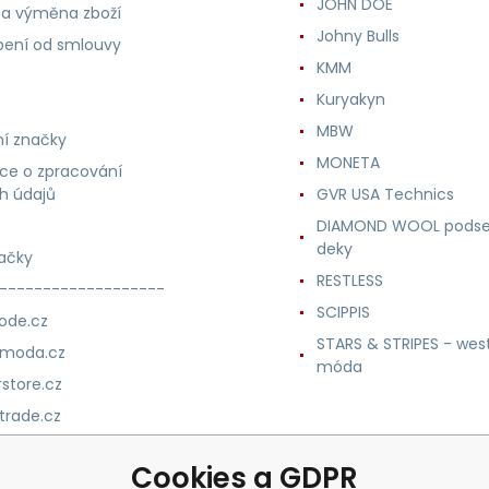
JOHN DOE
 a výměna zboží
Johny Bulls
ení od smlouvy
KMM
Kuryakyn
MBW
í značky
MONETA
ce o zpracování
h údajů
GVR USA Technics
DIAMOND WOOL podse
deky
ačky
RESTLESS
-------------------
SCIPPIS
ode.cz
STARS & STRIPES - wes
nmoda.cz
móda
store.cz
trade.cz
m.cz
Cookies a GDPR