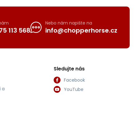
 nám
Nebo nám napište na
75 113 568
info@chopperhorse.cz
Sledujte nás
Facebook
 a
YouTube