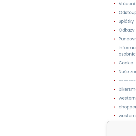
Vrácení
Odstoup
Splátky
Odkazy
Puncovn
Informa
osobníc
Cookie
Naše zn
-------
bikersm
wester
chopper
western
botykm