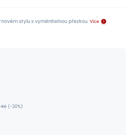
rnovém stylu s vyměnitelnou přezkou.
Více
5
Kč
(-
20
%)