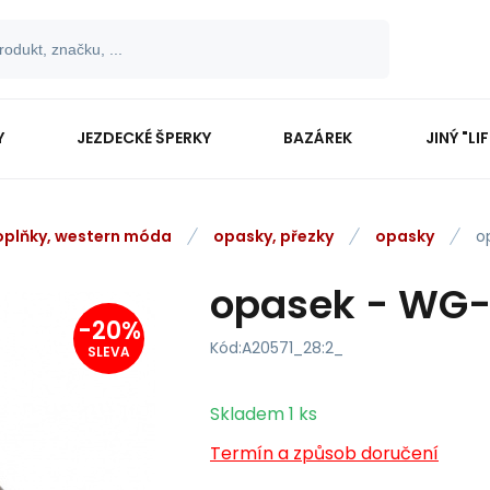
Y
JEZDECKÉ ŠPERKY
BAZÁREK
JINÝ "LI
oplňky, western móda
opasky, přezky
opasky
o
opasek - WG-0
-
20
%
Kód:
A20571_28:2_
SLEVA
Skladem
1
ks
Termín a způsob doručení