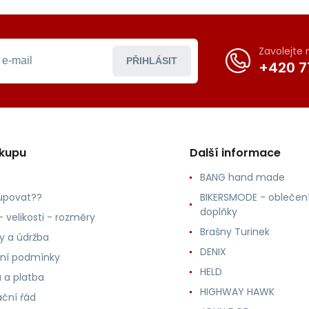
Zavolejte
PŘIHLÁSIT
+420 7
ákupu
Další informace
BANG hand made
upovat??
BIKERSMODE - oblečení
doplňky
 velikosti - rozměry
Brašny Turinek
ly a údržba
DENIX
ní podmínky
HELD
 a platba
HIGHWAY HAWK
ční řád