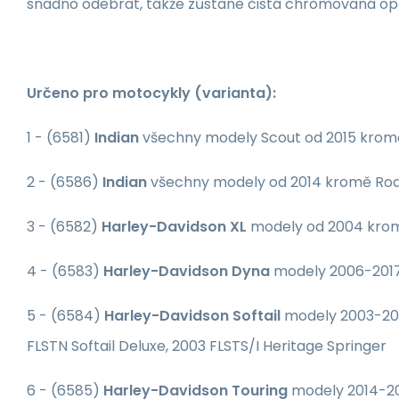
snadno odebrat, takže zůstane čistá chromovaná opě
Určeno pro motocykly (varianta):
1 - (6581)
Indian
všechny modely Scout od 2015 krom
2 - (6586)
Indian
všechny modely od 2014 kromě Roa
3 - (6582)
Harley-Davidson XL
modely od 2004 krom
4 - (6583)
Harley-Davidson Dyna
modely 2006-2017
5 - (6584)
Harley-Davidson Softail
modely 2003-2017
FLSTN Softail Deluxe, 2003 FLSTS/I Heritage Springer
6 - (6585)
Harley-Davidson Touring
modely 2014-202