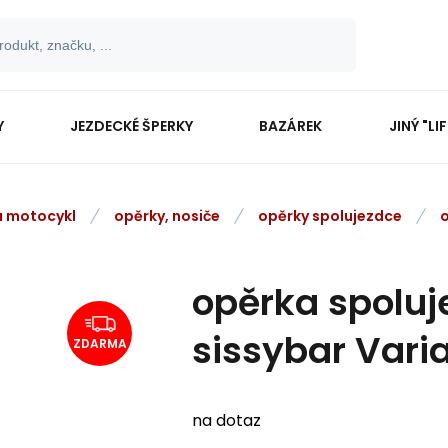
Y
JEZDECKÉ ŠPERKY
BAZÁREK
JINÝ "LI
na motocykl
opěrky, nosiče
opěrky spolujezdce
opěrka spolu
sissybar Varia
ZDARMA
na dotaz