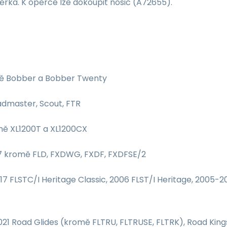
rka. K opěrce lze dokoupit nosič (A72655).
ě Bobber a Bobber Twenty
dmaster, Scout, FTR
ě XL1200T a XL1200CX
 kromě FLD, FXDWG, FXDF, FXDFSE/2
 FLSTC/I Heritage Classic, 2006 FLST/I Heritage, 2005-20
1 Road Glides (kromě FLTRU, FLTRUSE, FLTRK), Road Kings