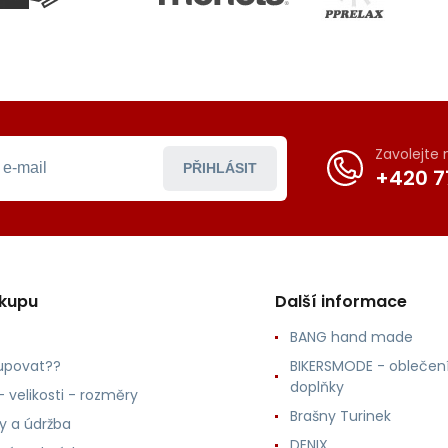
Zavolejte
PŘIHLÁSIT
+420 7
ákupu
Další informace
BANG hand made
upovat??
BIKERSMODE - oblečení
doplňky
 velikosti - rozměry
Brašny Turinek
ly a údržba
DENIX