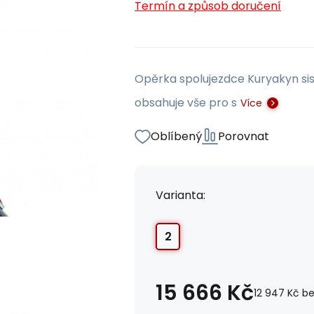
Termín a způsob doručení
Opěrka spolujezdce Kuryakyn si
obsahuje vše pro s
Více
Oblíbený
Porovnat
Varianta:
2
15 666
Kč
12 947
Kč
be