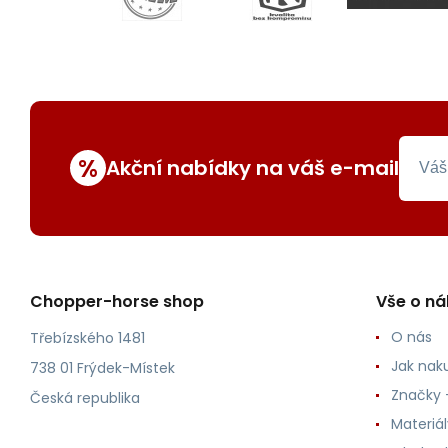
%
Akční nabídky na váš e-mail
Chopper-horse shop
Vše o n
O nás
Třebízského 1481
Jak nak
738 01 Frýdek-Místek
Značky -
Česká republika
Materiá