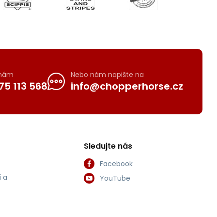
 nám
Nebo nám napište na
75 113 568
info@chopperhorse.cz
Sledujte nás
Facebook
 a
YouTube