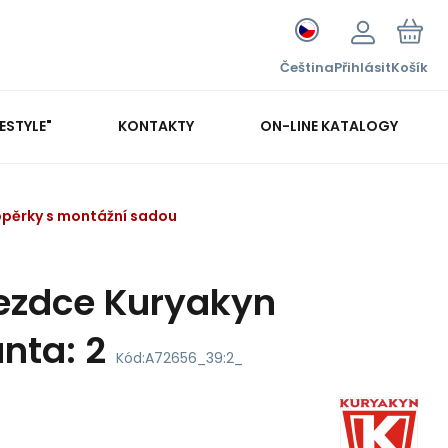
Čeština
Přihlásit
Košík
FESTYLE"
KONTAKTY
ON-LINE KATALOGY
opěrky s montážní sadou
jezdce Kuryakyn
nta: 2
Kód:
A72656_39:2_