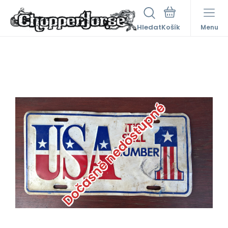
Hledat
Menu
Dočasně nedostupné