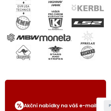
%
Akční nabídky na váš e-mail
P