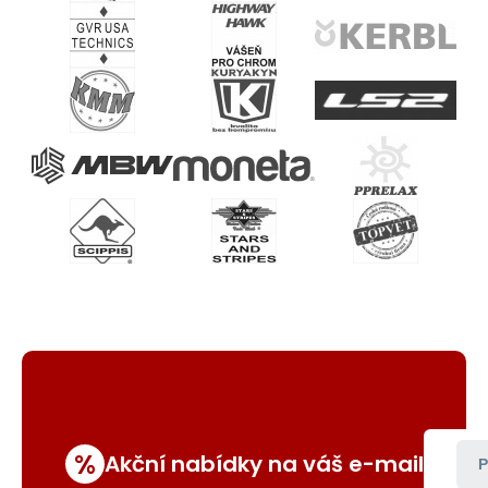
%
Akční nabídky na váš e-mail
P