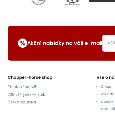
%
Akční nabídky na váš e-mail
Chopper-horse shop
Vše o n
O nás
Třebízského 1481
Jak nak
738 01 Frýdek-Místek
Značky -
Česká republika
Materiá