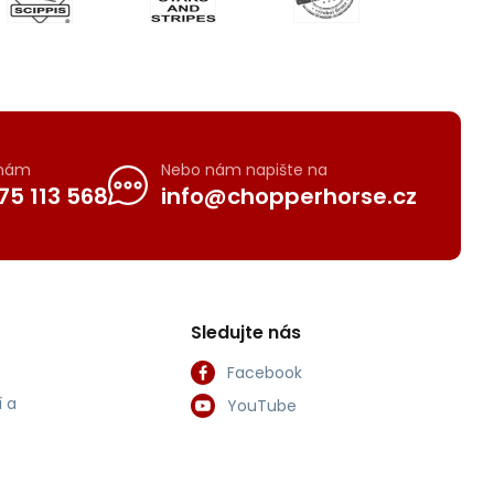
 nám
Nebo nám napište na
75 113 568
info@chopperhorse.cz
Sledujte nás
Facebook
 a
YouTube