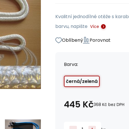
Kvalitní jednodílné otěže s kara
barvu, napište
Více
Oblíbený
Porovnat
Barva:
černá/zelená
445
Kč
368
Kč
bez DPH