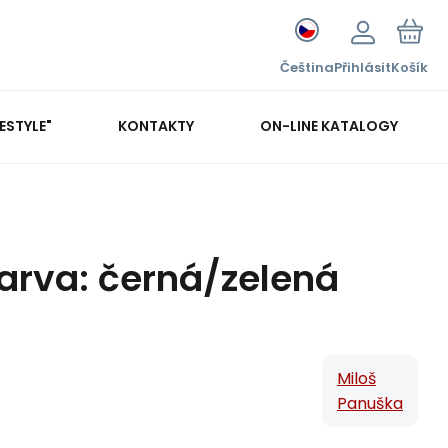
Čeština
Přihlásit
Košík
FESTYLE"
KONTAKTY
ON-LINE KATALOGY
Barva: černá/zelená
Miloš
Panuška