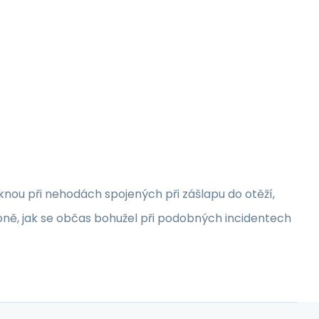
knou při nehodách spojených při zášlapu do otěží,
í koně, jak se občas bohužel při podobných incidentech