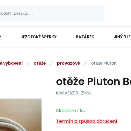
Y
JEZDECKÉ ŠPERKY
BAZÁREK
JINÝ "LI
vé vybavení
otěže
provazové
otěže Pluton
otěže Pluton 
Kód:
A35218_214:4_
Skladem
1
ks
Termín a způsob doručení