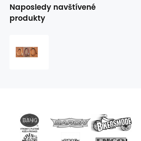
Naposledy navštívené
produkty
kožené
otěže
s
končem