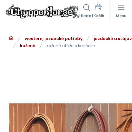
Hledat
Menu
western, jezdecké potřeby
jezdecké a stájo
kožené
kožené otěže s končem