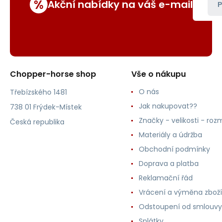
%
Akční nabídky na váš e-mail
P
Chopper-horse shop
Vše o nákupu
O nás
Třebízského 1481
Jak nakupovat??
738 01 Frýdek-Místek
Značky - velikosti - roz
Česká republika
Materiály a údržba
Obchodní podmínky
Doprava a platba
Reklamační řád
Vrácení a výměna zboží
Odstoupení od smlouvy
Splátky