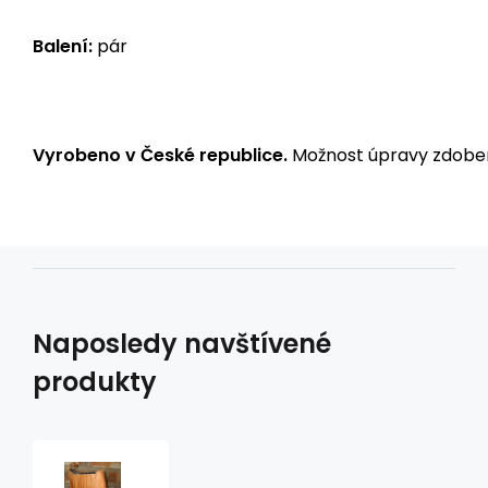
Balení:
pár
Vyrobeno v České republice.
Možnost úpravy zdoben
Naposledy navštívené
produkty
Ozdobné