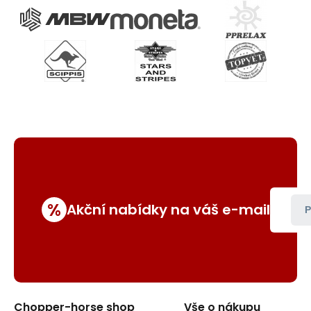
%
Akční nabídky na váš e-mail
P
Chopper-horse shop
Vše o nákupu