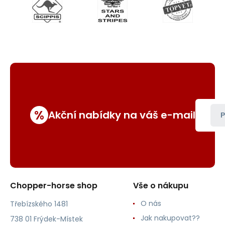
%
Akční nabídky na váš e-mail
P
Chopper-horse shop
Vše o nákupu
O nás
Třebízského 1481
Jak nakupovat??
738 01 Frýdek-Místek