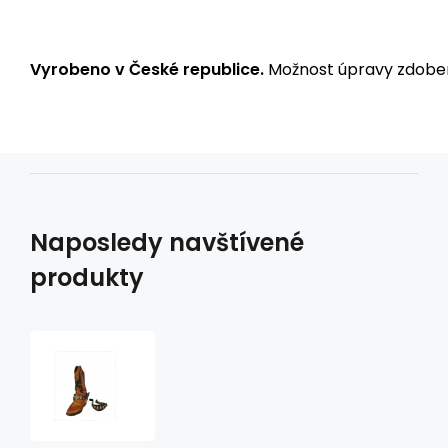
Vyrobeno v České republice.
Možnost úpravy zdoben
Naposledy navštívené
produkty
Ozdobné
řemínky
na
boty
B4