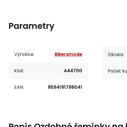
Parametry
Výrobce:
Bikersmode
Záruka:
Kód:
A44700
Počet ku
EAN:
8594191798041
Popis
Ozdobné řemínky na 