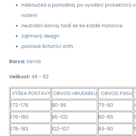
měkoučká a pohodlná, po vyndání protektorů v
nošení
neutrální barva, hodí se ke každé motorce
zajímavý design
postavě lichotící střih
Barva:
černá
Velikost:
48 - 62
VÝŠKA POSTAVY
OBVOD HRUDNÍKU
OBVOD PASU
172-178
90-95
75-80
176-180
95-102
80-85
178-183
102-107
85-90