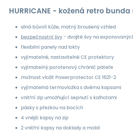
HURRICANE - kožená retro bunda
silná bůvolí kůže, matný broušený vzhled
bezpečnostní švy
- dvojité švy na exponovanýc
flexibilní panely nad lokty
vyjímatelné, nastavitelné CE protektory
vyjímatelný porotenový chránič páteře
možnost vložit Powerprotector CE 1621-2
vyjímatelná termovložka s dvěma kapsami
vnitřní zip umožňující sepnutí s kalhotami
pásky s přezkou na bocích
4 vnější kapsy na zip
2 vnitřní kapsy na doklady a mobil