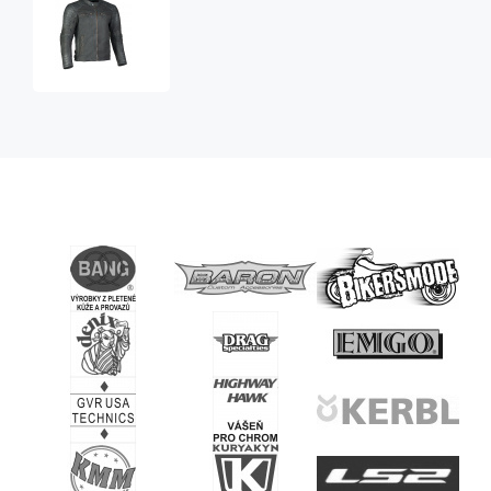
pánská
kožená
moto
bunda
Hurricane