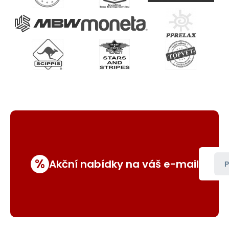
%
Akční nabídky na váš e-mail
P