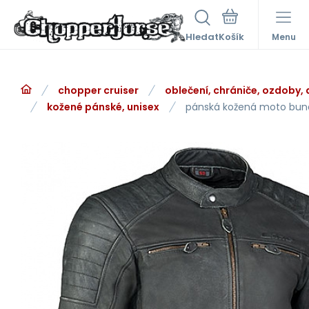
Hledat
Menu
chopper cruiser
oblečení, chrániče, ozdoby,
kožené pánské, unisex
pánská kožená moto bun