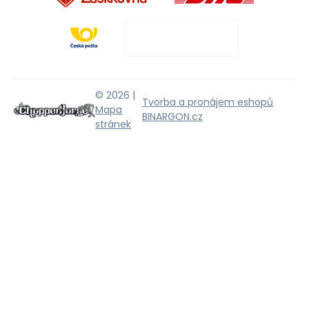
© 2026 |
Tvorba a pronájem eshopů
Mapa
BINARGON.cz
stránek