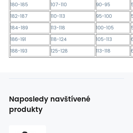
180-185
107-110
90-95
182-187
110-113
95-100
184-189
113-118
100-105
186-191
118-124
105-113
188-193
125-128
113-118
Naposledy navštívené
produkty