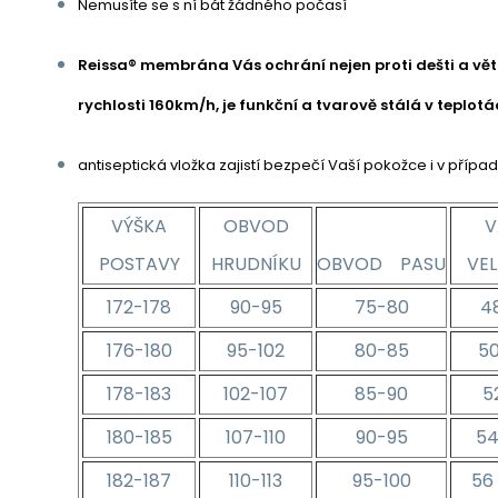
Nemusíte se s ní bát žádného počasí
Reissa® membrána Vás ochrání nejen proti dešti a větru
rychlosti 160km/h, je funkční a tvarově stálá v teplot
antiseptická vložka zajistí bezpečí Vaší pokožce i v případ
VÝŠKA
OBVOD
V
POSTAVY
HRUDNÍKU
OBVOD PASU
VEL
172-178
90-95
75-80
48
176-180
95-102
80-85
50
178-183
102-107
85-90
5
180-185
107-110
90-95
54
182-187
110-113
95-100
56 