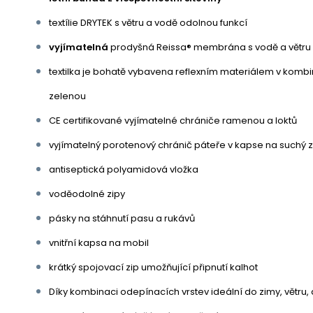
textílie DRYTEK s větru a vodě odolnou funkcí
vyjímatelná
prodyšná Reissa® membrána s vodě a větru 
textilka je bohatě vybavena reflexním materiálem v kombin
zelenou
CE certifikované vyjímatelné chrániče ramenou a loktů
vyjímatelný porotenový chránič páteře v kapse na suchý z
antiseptická polyamidová vložka
voděodolné zipy
pásky na stáhnutí pasu a rukávů
vnitřní kapsa na mobil
krátký spojovací zip umožňující připnutí kalhot
Díky kombinaci odepínacích vrstev ideální do zimy, větru, 