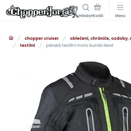
Hledat
Menu
chopper cruiser
oblečení, chrániče, ozdoby,
textilní
pánská textilní moto bunda Neat