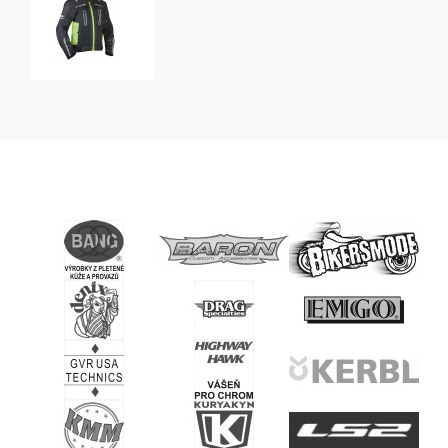
pánská
textilní
moto
bunda
Neat