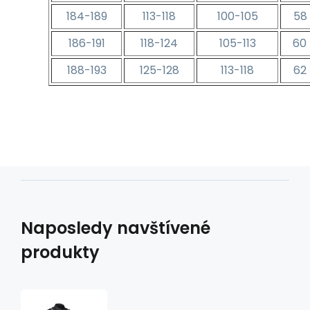
184-189
113-118
100-105
58 
186-191
118-124
105-113
60 
188-193
125-128
113-118
62 
Naposledy navštívené
produkty