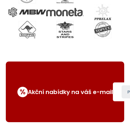
%
Akční nabídky na váš e-mail
P