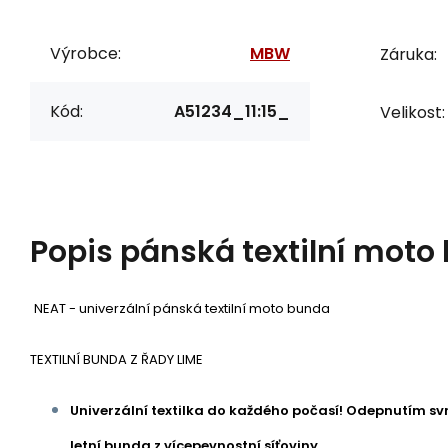
Výrobce:
MBW
Záruka:
Kód:
A51234_11:15_
Velikost:
Popis
pánská textilní moto
NEAT - univerzální pánská textilní moto bunda
TEXTILNÍ BUNDA Z ŘADY LIME
Univerzální textilka do každého počasí! Odepnutím svrc
letní bunda z vícepevnostní síťoviny