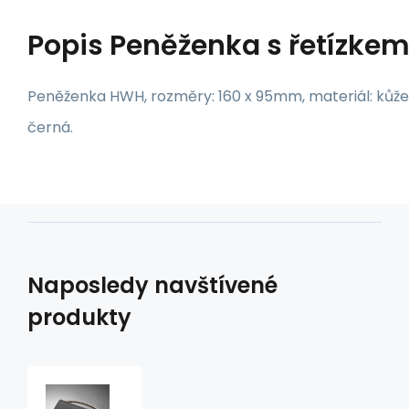
Popis
Peněženka s řetízke
Peněženka HWH, rozměry: 160 x 95mm, materiál: kůže
černá.
Naposledy navštívené
produkty
Peněženka