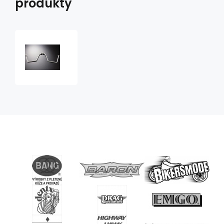
produkty
Podpěry
brašen
Suzuki
(2ks)