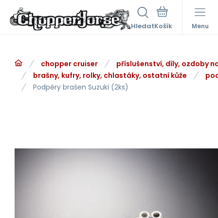
Hledat
Menu
chopper cruiser
příslušenství, díly, ozdoby 
brašny, kufry, rolky, chlastáky, ostatní kůže
pod
Podpěry brašen Suzuki (2ks)