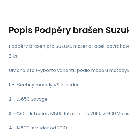
Popis
Podpěry brašen Suzuk
Podpěry brašen pro SUZUKI, materiál: ocel, povrchov
2 ks.
Určeno pro (vyberte variantu podle modelu motocyk
1
- všechny modely VS Intruder
2
- LS650 Savage
3
- C800 Intruder, M800 Intruder do 2010, VL800 Volus
4
- M800 Intruder od 2010