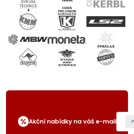
%
Akční nabídky na váš e-mail
P