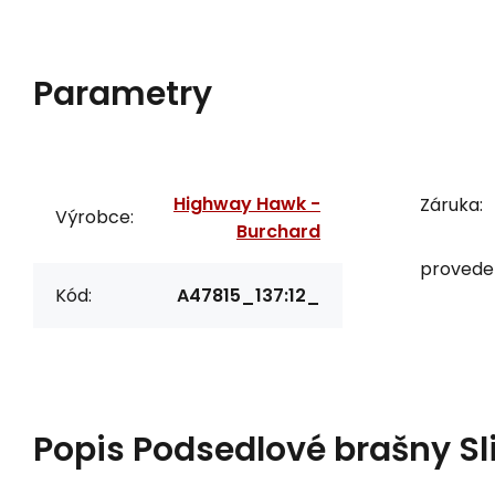
Parametry
Highway Hawk -
Záruka:
Výrobce:
Burchard
proveden
Kód:
A47815_137:12_
Popis
Podsedlové brašny Sl