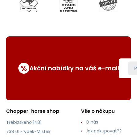
%
Akční nabídky na váš e-mail
P
Chopper-horse shop
Vše o nákupu
O nás
Třebízského 1481
Jak nakupovat??
738 01 Frýdek-Místek