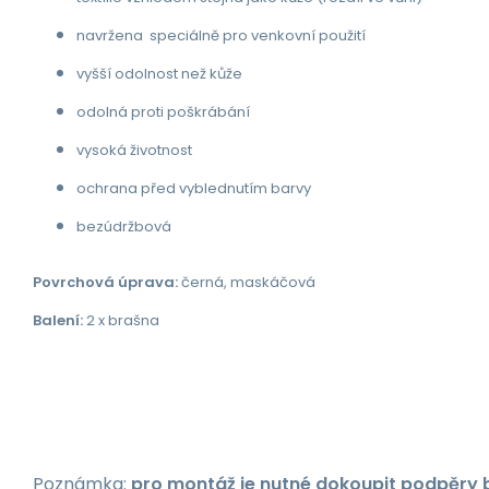
navržena speciálně pro venkovní použití
vyšší odolnost než kůže
odolná proti poškrábání
vysoká životnost
ochrana před vyblednutím barvy
bezúdržbová
Povrchová úprava:
černá, maskáčová
Balení:
2 x brašna
Poznámka:
pro montáž je nutné dokoupit podpěry 