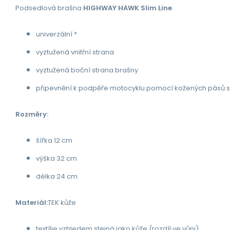
Podsedlová brašna
HIGHWAY HAWK Slim Line
univerzální *
vyztužená vnitřní strana
vyztužená boční strana brašny
připevnění k podpěře motocyklu pomocí kožených pásů 
Rozměry:
šířka 12 cm
výška 32 cm
délka 24 cm
Materiál:
TEK kůže
textílie vzhledem stejná jako kůže (rozdíl ve vůni)