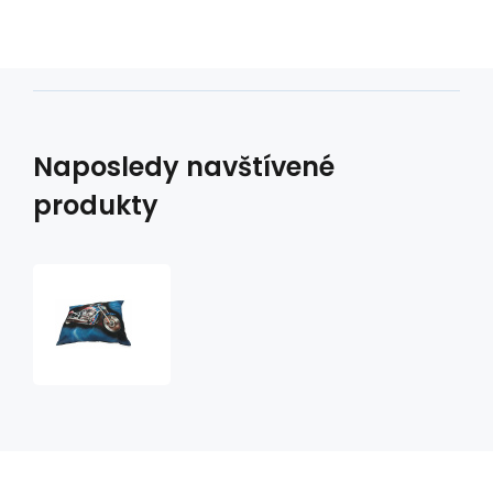
Naposledy navštívené
produkty
Polštář
s
potiskem
M24
moto