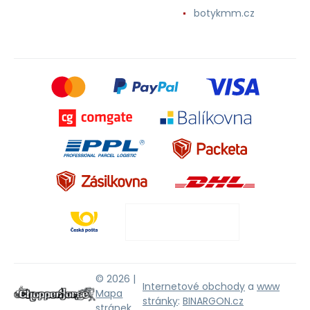
botykmm.cz
© 2026 |
Internetové obchody
a
www
Mapa
stránky
:
BINARGON.cz
stránek