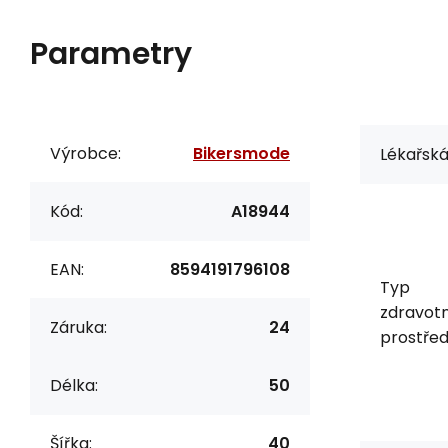
Parametry
Výrobce:
Bikersmode
Lékařská
Kód:
A18944
EAN:
8594191796108
Typ
zdravot
Záruka:
24
prostřed
Délka:
50
Šířka:
40