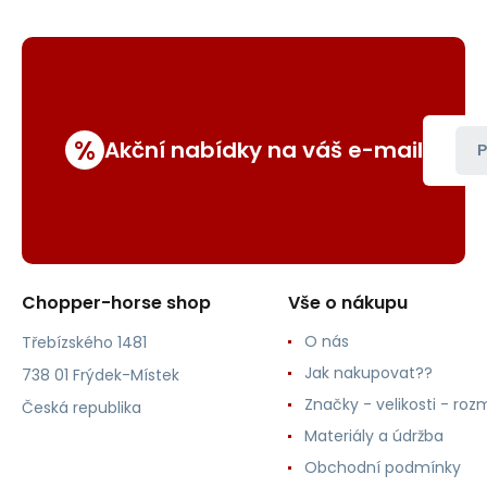
%
Akční nabídky na váš e-mail
P
Chopper-horse shop
Vše o nákupu
O nás
Třebízského 1481
Jak nakupovat??
738 01 Frýdek-Místek
Značky - velikosti - roz
Česká republika
Materiály a údržba
Obchodní podmínky