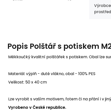
Výrobce
prostřed
Popis
Polštář s potiskem M
Měkkoučký kvalitní polštářek s potiskem. Obal lze s
Materiál: výplň - duté vlákno, obal - 100% PES
Velikost: 50 x 40 cm
Lze vyrobit s vaším motivem, fotem či na přání i v jin
Vyrobeno v České republice.