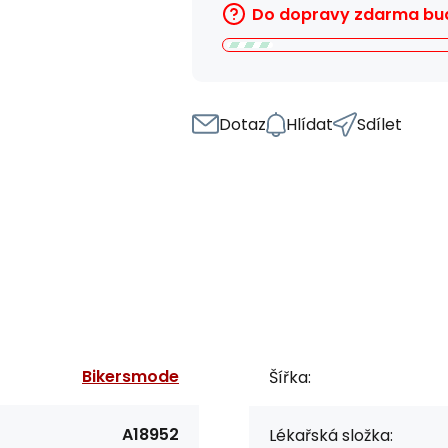
Do dopravy zdarma bud
Dotaz
Hlídat
Sdílet
Bikersmode
Šířka:
A18952
Lékařská složka: