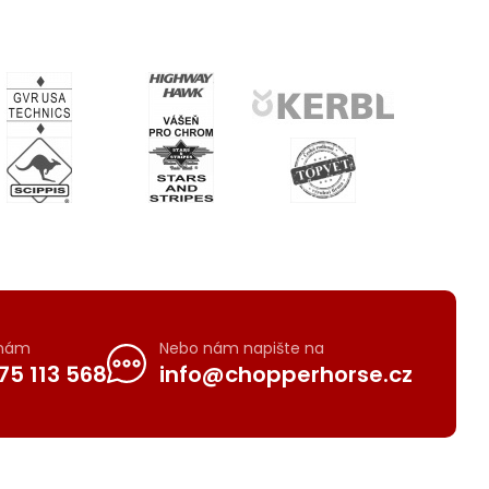
 nám
Nebo nám napište na
75 113 568
info@chopperhorse.cz