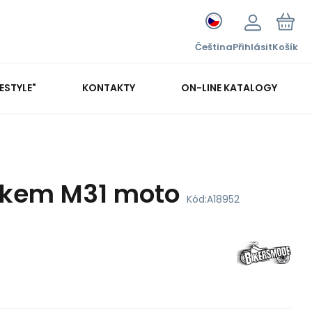
Čeština
Přihlásit
Košík
FESTYLE"
KONTAKTY
ON-LINE KATALOGY
iskem M31 moto
Kód:
A18952