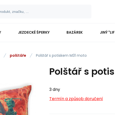
Y
JEZDECKÉ ŠPERKY
BAZÁREK
JINÝ "LI
polštáře
Polštář s potiskem M31 moto
Polštář s pot
3 dny
Termín a způsob doručení