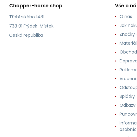
Chopper-horse shop
Vše o n
O nás
Třebízského 1481
Jak nak
738 01 Frýdek-Místek
Značky -
Česká republika
Materiá
Obchod
Doprava
Reklama
Vrácení
Odstoup
Splátky
Odkazy
Puncovn
Informa
osobníc