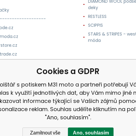
DIAMOND WOOL podse
deky
ačky
RESTLESS
-------------------
SCIPPIS
ode.cz
STARS & STRIPES - wes
nmoda.cz
móda
store.cz
trade.cz
m.cz
Cookies a GDPR
olštář s potiskem M31 moto a partneři potřebují V
las k využití jednotlivých dat, aby Vám mimo jiné 
kazovat informace týkající se Vašich zájmů pomo
sonalizace reklam. Souhlas udělíte kliknutím na pol
"Ano, souhlasím".
Zamítnout vše
Ano, souhlasím