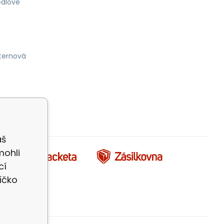
dlové
ternová
áš
mohli
cí
íčko