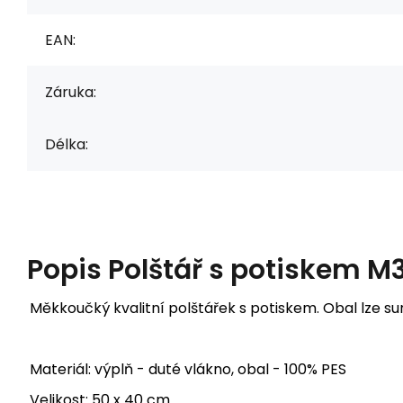
EAN:
Záruka:
Délka:
Popis
Polštář s potiskem M
Měkkoučký kvalitní polštářek s potiskem. Obal lze s
Materiál: výplň - duté vlákno, obal - 100% PES
Velikost: 50 x 40 cm