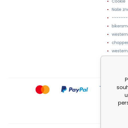
Cookie
Naše zn
-------
bikersm
wester
chopper
western
botykm
P
souh
u
per