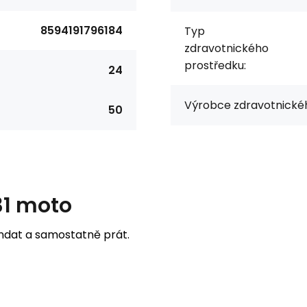
8594191796184
Typ
zdravotnického
prostředku:
24
Výrobce zdravotnickéh
50
31 moto
undat a samostatně prát.