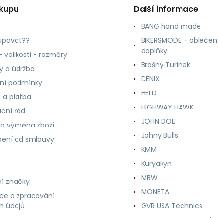
ákupu
Další informace
BANG hand made
upovat??
BIKERSMODE - oblečení
doplňky
 velikosti - rozměry
Brašny Turinek
ly a údržba
DENIX
ní podmínky
HELD
 a platba
HIGHWAY HAWK
ční řád
JOHN DOE
 a výměna zboží
Johny Bulls
ení od smlouvy
KMM
Kuryakyn
MBW
í značky
MONETA
ce o zpracování
h údajů
GVR USA Technics