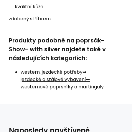
kvalitní kůže
zdobený stříbrem
Produkty podobné na poprsák-
Show- with silver najdete také v
následujících kategoriích:
western, jezdecké potřeby
jezdecké a stájové vybavení
westernové poprsníky a martingaly
Naposledy navštívené