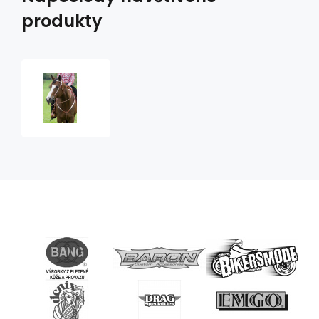
produkty
poprsák-
Show-
with
silver