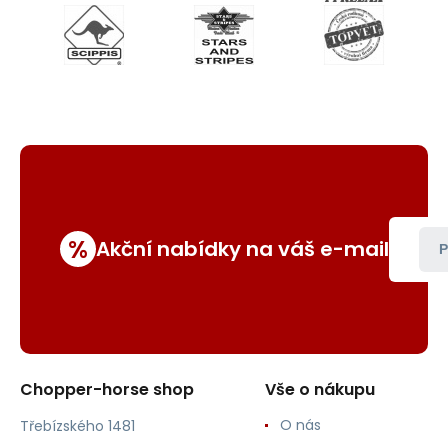
%
Akční nabídky na váš e-mail
P
Chopper-horse shop
Vše o nákupu
O nás
Třebízského 1481