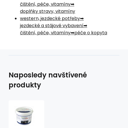
čištění, péče, vitamíny
doplňky stravy, vitamíny
western, jezdecké potřeby
jezdecké a stájové vybavení
čištění, péče, vitamíny
péče o kopyta
Naposledy navštívené
produkty
Premin
Hoofcare
–
zlepšení