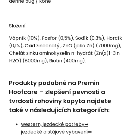
denně 50g / koně
Složení:
Vápník (10%), Fosfor (0,5%), Sodík (0,3%), Horcík
(0,1%), Oxid zinecnatý , ZnO (jako Zn) (7000mg),
Chelát zinku aminokyselin n-hydrát (Zn(x)1-3.n
H2O) (8000mg), Biotin (400mg).
Produkty podobné na Premin
Hoofcare – zlepšení pevnosti a
tvrdosti rohoviny kopyta najdete
také v následujících kategoriích:
western, jezdecké potřeby
jezdecké a stájové vybavení