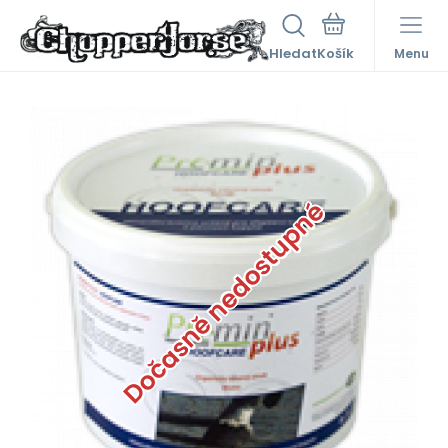
Hledat
Menu
Dočasně nedostupné