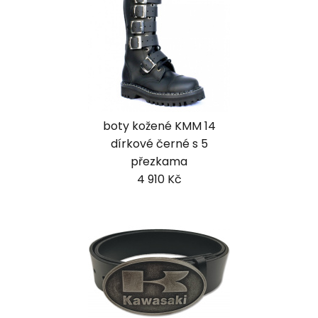
boty kožené KMM 14
dírkové černé s 5
přezkama
4 910 Kč