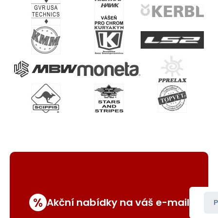
%
Akční nabídky na váš e-mail
P