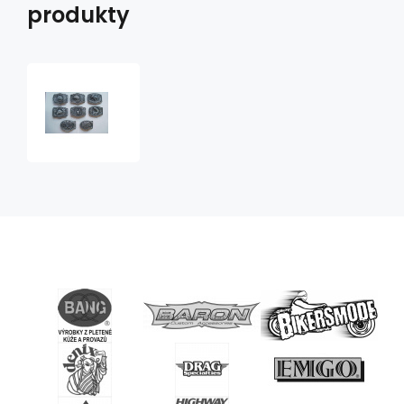
produkty
Přezky
5