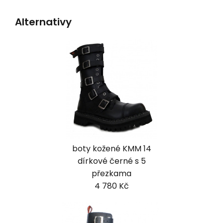
Alternativy
boty kožené KMM 14
dírkové černé s 5
přezkama
4 780 Kč