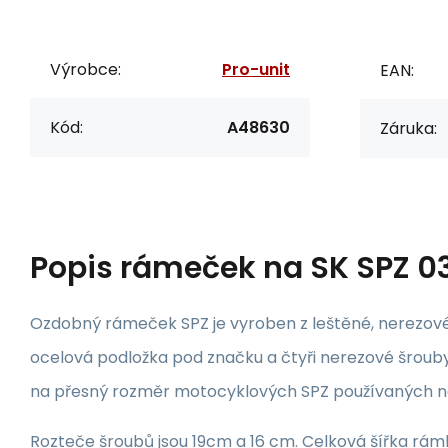
Výrobce:
Pro-unit
EAN:
Kód:
A48630
Záruka:
Popis
rámeček na SK SPZ 0
Ozdobný rámeček SPZ je vyroben z leštěné, nerezové 
ocelová podložka pod značku a čtyři nerezové šroub
na přesný rozměr motocyklových SPZ používaných n
Rozteče šroubů jsou 19cm a 16 cm. Celková šířka rámk