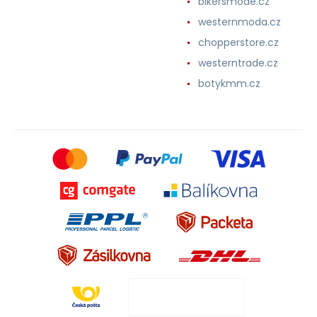
bikersmode.cz
westernmoda.cz
chopperstore.cz
westerntrade.cz
botykmm.cz