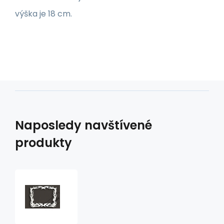
výška je 18 cm.
Naposledy navštívené
produkty
rámeček
na
SK
SPZ