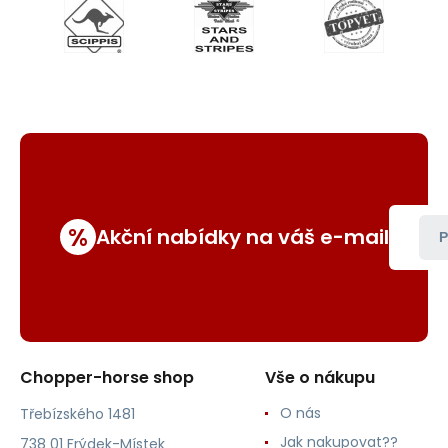
%
Akční nabídky na váš e-mail
P
Chopper-horse shop
Vše o nákupu
O nás
Třebízského 1481
Jak nakupovat??
738 01 Frýdek-Místek