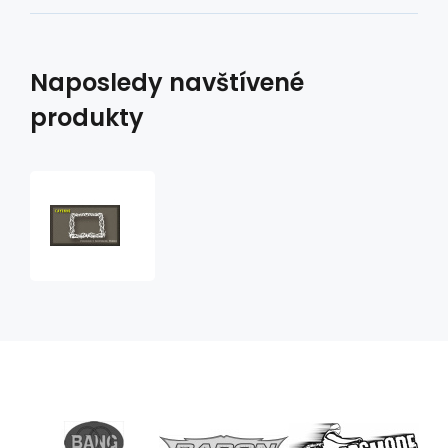
Naposledy navštívené
produkty
rámeček
na
SPZ
04
Cayenne