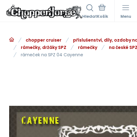
Hledat
Menu
chopper cruiser
příslušenství, díly, ozdoby 
rámečky, držáky SPZ
rámečky
na české SP
rámeček na SPZ 04 Cayenne