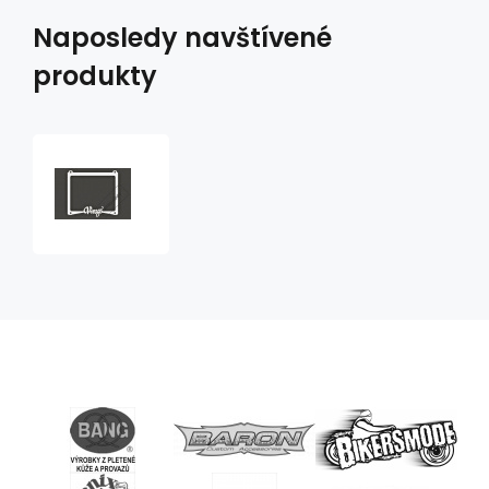
Naposledy navštívené
produkty
rámeček
na
SPZ
Virago