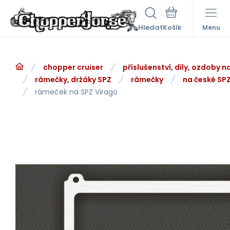
Hledat
Menu
chopper cruiser
příslušenství, díly, ozdoby 
rámečky, držáky SPZ
rámečky
na české SP
rámeček na SPZ Virago