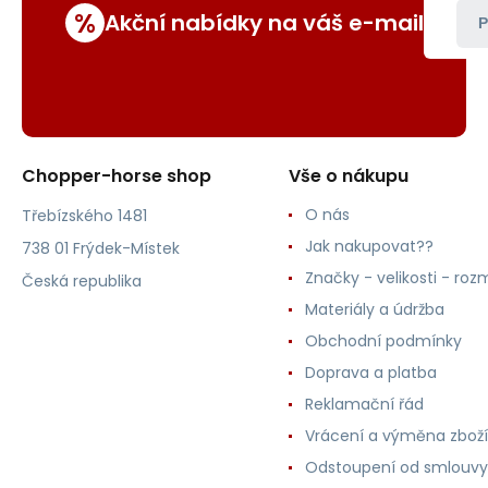
%
Akční nabídky na váš e-mail
P
Chopper-horse shop
Vše o nákupu
O nás
Třebízského 1481
Jak nakupovat??
738 01 Frýdek-Místek
Značky - velikosti - roz
Česká republika
Materiály a údržba
Obchodní podmínky
Doprava a platba
Reklamační řád
Vrácení a výměna zboží
Odstoupení od smlouvy