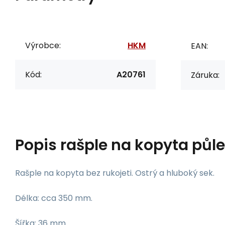
Výrobce:
HKM
EAN:
Kód:
A20761
Záruka:
Popis
rašple na kopyta půl
Rašple na kopyta bez rukojeti. Ostrý a hluboký sek.
Délka: cca 350 mm.
Šířka: 36 mm.