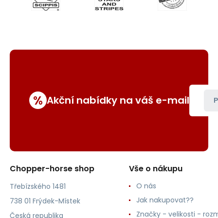
%
Akční nabídky na váš e-mail
P
Chopper-horse shop
Vše o nákupu
O nás
Třebízského 1481
Jak nakupovat??
738 01 Frýdek-Místek
Značky - velikosti - roz
Česká republika