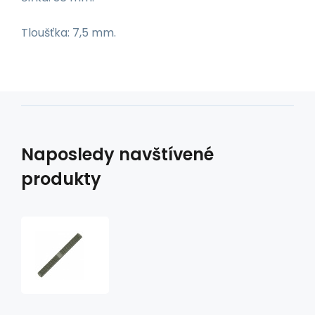
Tloušťka: 7,5 mm.
Naposledy navštívené
produkty
rašple
na
kopyta
půlená