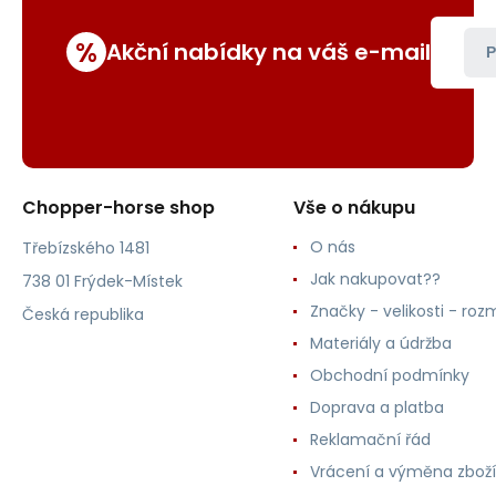
%
Akční nabídky na váš e-mail
P
Chopper-horse shop
Vše o nákupu
O nás
Třebízského 1481
Jak nakupovat??
738 01 Frýdek-Místek
Značky - velikosti - roz
Česká republika
Materiály a údržba
Obchodní podmínky
Doprava a platba
Reklamační řád
Vrácení a výměna zboží