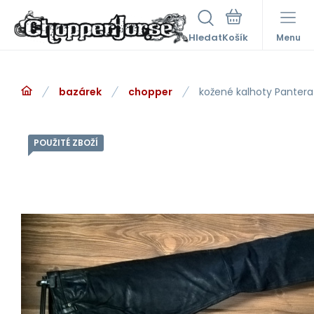
Hledat
Menu
bazárek
chopper
kožené kalhoty Pantera
POUŽITÉ ZBOŽÍ